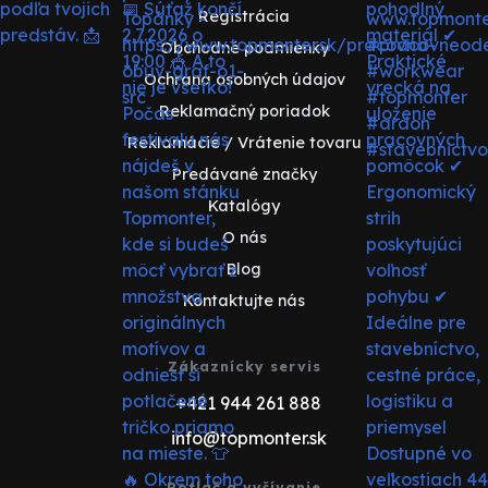
Registrácia
Obchodné podmienky
Ochrana osobných údajov
Reklamačný poriadok
Reklamácie / Vrátenie tovaru
Predávané značky
Katalógy
O nás
Blog
Kontaktujte nás
Zákaznícky servis
+421 944 261 888
info@topmonter.sk
Potlač a vyšívanie