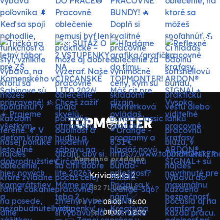
Kamenná predajňa
Krivianska 2
082 71 Lipany
Po - Pi:
08:00 - 16:00
So:
08:00 - 12:00