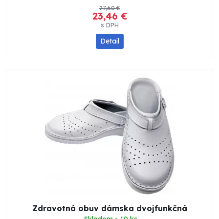
27,60 €
23,46 €
s DPH
Detail
Zdravotná obuv dámska dvojfunkčná