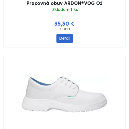
Pracovná obuv ARDON®VOG O1
Skladom 1 ks
35,30 €
s DPH
Detail