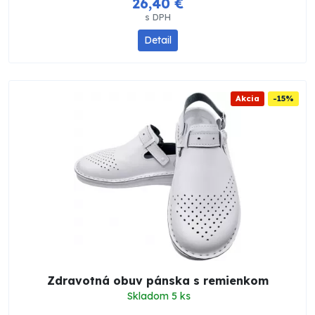
26,40 €
s DPH
Detail
Akcia
-15%
Zdravotná obuv pánska s remienkom
Skladom 5 ks