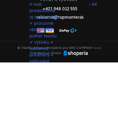
+421 948 012 555
reklama@topmonter.sk
© Všetky práva vyhradené pre BRS COMPANY s.r.o
Prenájom e-shopu