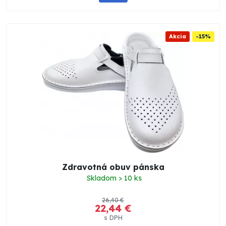
Akcia
-15%
Zdravotná obuv pánska
Skladom > 10 ks
26,40 €
22,44 €
s DPH