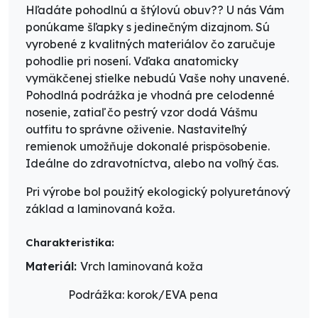
Hľadáte pohodlnú a štýlovú obuv?? U nás Vám
ponúkame šľapky s jedinečným dizajnom. Sú
vyrobené z kvalitných materiálov čo zaručuje
pohodlie pri nosení. Vďaka anatomicky
vymäkčenej stielke nebudú Vaše nohy unavené.
Pohodlná podrážka je vhodná pre celodenné
nosenie, zatiaľ čo pestrý vzor dodá Vášmu
outfitu to správne oživenie. Nastaviteľný
remienok umožňuje dokonalé prispôsobenie.
Ideálne do zdravotníctva, alebo na voľný čas.
Pri výrobe bol použitý ekologický polyuretánový
základ a laminovaná koža.
Charakteristika:
Materiál:
Vrch laminovaná koža
Podrážka: korok/EVA pena