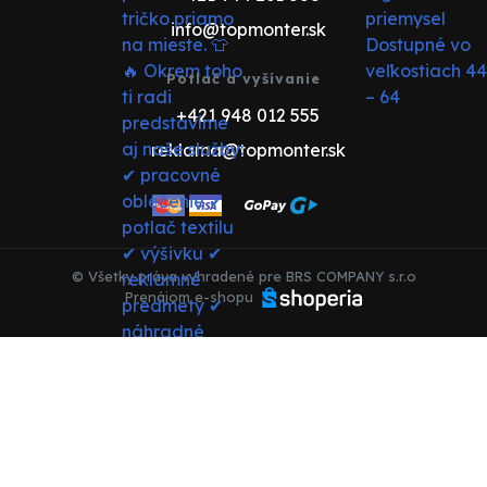
info@topmonter.sk
Potlač a vyšívanie
+421 948 012 555
reklama@topmonter.sk
© Všetky práva vyhradené pre BRS COMPANY s.r.o
Prenájom e-shopu