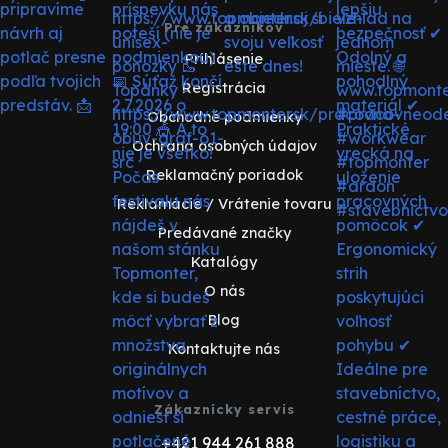
Pre zákazníkov
Prihlásenie
Registrácia
Obchodné podmienky
Ochrana osobných údajov
Reklamačný poriadok
Reklamácie / Vrátenie tovaru
Predávané značky
Katalógy
O nás
Blog
Kontaktujte nás
Zákaznícky servis
+421 944 261 888