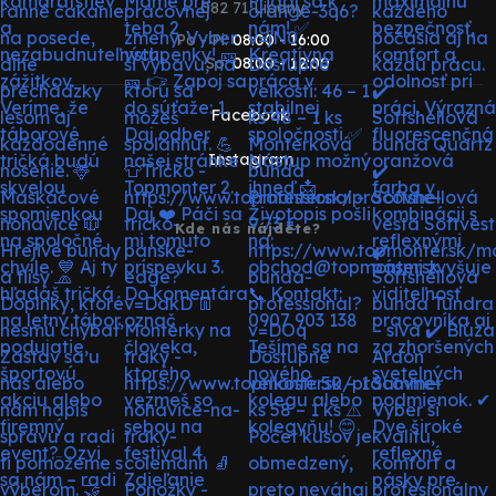
082 71 Lipany
Po - Pi:
08:00 - 16:00
So:
08:00 - 12:00
Facebook
Instagram
Kde nás nájdete?