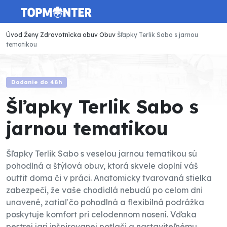
Úvod
Ženy
Zdravotnícka obuv
Obuv
Šľapky Terlik Sabo s jarnou
tematikou
Dodanie do 48h
Šľapky Terlik Sabo s
jarnou tematikou
Šľapky Terlik Sabo s veselou jarnou tematikou sú
pohodlná a štýlová obuv, ktorá skvele doplní váš
outfit doma či v práci. Anatomicky tvarovaná stielka
zabezpečí, že vaše chodidlá nebudú po celom dni
unavené, zatiaľ čo pohodlná a flexibilná podrážka
poskytuje komfort pri celodennom nosení. Vďaka
pestrej jari inšpirovanej potlači a nastaviteľnému