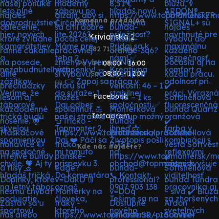
Kamenná predajňa
Krivianska 2
082 71 Lipany
Po - Pi:
08:00 - 16:00
So:
08:00 - 12:00
Facebook
Instagram
Kde nás nájdete?