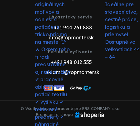
Zákaznícky servis
+421 944 261 888
info@topmonter.sk
Potlač a vyšívanie
+421 948 012 555
reklama@topmonter.sk
© Všetky práva vyhradené pre BRS COMPANY s.r.o
Prenájom e-shopu