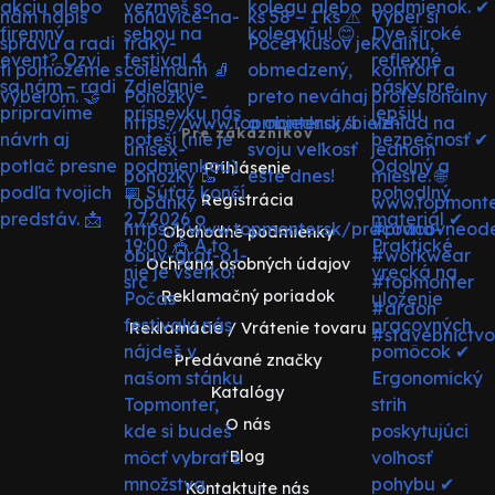
Pre zákazníkov
Prihlásenie
Registrácia
Obchodné podmienky
Ochrana osobných údajov
Reklamačný poriadok
Reklamácie / Vrátenie tovaru
Predávané značky
Katalógy
O nás
Blog
Kontaktujte nás