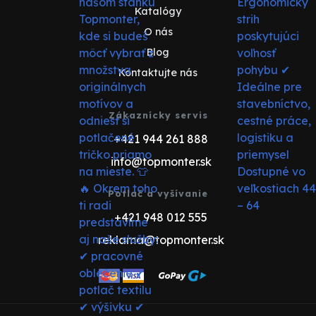
Katalógy
O nás
Blog
Kontaktujte nás
Zákaznícky servis
+421 944 261 888
info@topmonter.sk
Potlač a vyšívanie
+421 948 012 555
reklama@topmonter.sk