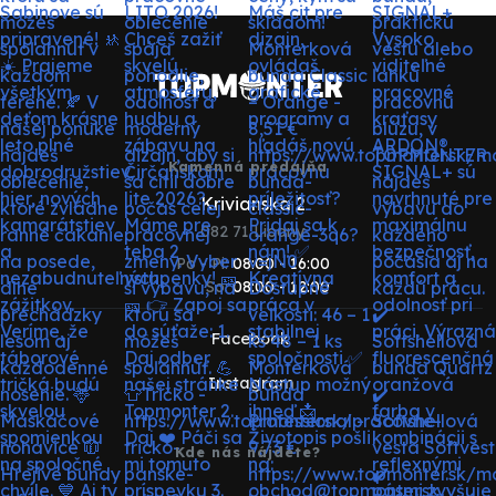
Kamenná predajňa
Krivianska 2
082 71 Lipany
Po - Pi:
08:00 - 16:00
So:
08:00 - 12:00
Facebook
Instagram
Kde nás nájdete?