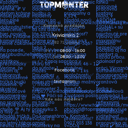
Kamenná predajňa
Krivianska 2
082 71 Lipany
Po - Pi:
08:00 - 16:00
So:
08:00 - 12:00
Facebook
Instagram
Kde nás nájdete?