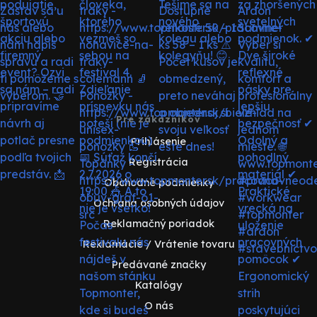
Pre zákazníkov
Prihlásenie
Registrácia
Obchodné podmienky
Ochrana osobných údajov
Reklamačný poriadok
Reklamácie / Vrátenie tovaru
Predávané značky
Katalógy
O nás