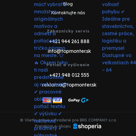
Blog
Kontaktujte nás
Zákaznícky servis
+421 944 261 888
info@topmonter.sk
Potlač a vyšívanie
+421 948 012 555
reklama@topmonter.sk
© Všetky práva vyhradené pre BRS COMPANY s.r.o
Prenájom e-shopu