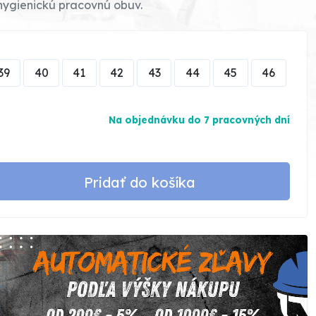
hygienickú pracovnú obuv.
39
40
41
42
43
44
45
46
Na objednávku do 7 pracovných dní
Pridať do košíka