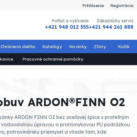
Prihlásenie
Registrácia
Potlač a vyšívanie
Zákaznícky servis
+421 948 012 555
+421 944 261 888
Chránená dielňa
Katalógy
Novinky
Zľavy
Košík
kavice
Pracovné ochranné pomôcky
 obuv ARDON®FINN O2
pánky ARDON FINN O2 bez oceľovej špice s prateľným
 vodoodolnou úpravou a protišmykovou PU podrážkou
vo, potravinársky priemysel a všade tam, kde