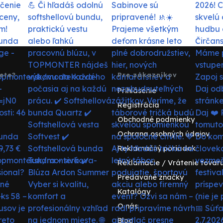
ete?
Pre zákazníkov
Prihlásenie
Registrácia
Obchodné podmienky
Ochrana osobných údajov
Reklamačný poriadok
Reklamácie / Vrátenie tovar
Predávané značky
Katalógy
O nás
Blog