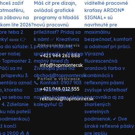
Zákaznícky servis
+421 944 261 888
info@topmonter.sk
Potlač a vyšívanie
+421 948 012 555
reklama@topmonter.sk
u