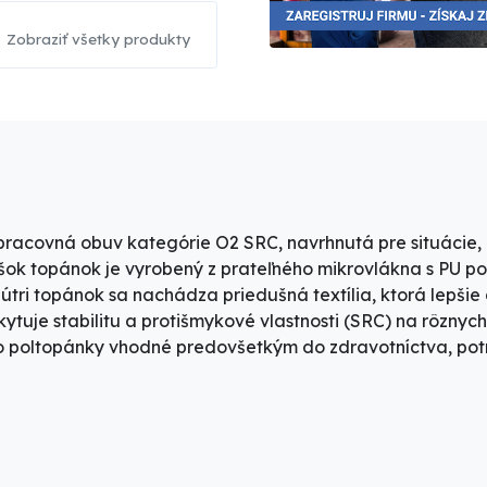
Zobraziť všetky produkty
 pracovná obuv kategórie
O2 SRC
, navrhnutá pre situácie
vršok topánok je vyrobený z
prateľného mikrovlákna s PU p
vnútri topánok sa nachádza
priedušná textília
, ktorá lepšie
kytuje
stabilitu a protišmykové vlastnosti (SRC)
na rôznych
ieto poltopánky vhodné predovšetkým do
zdravotníctva, po