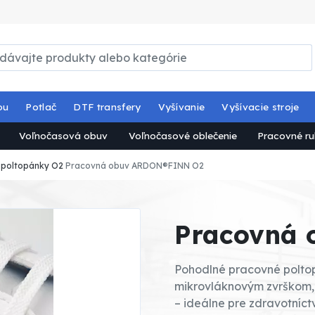
ou
Potlač
DTF transfery
Vyšívanie
Vyšívacie stroje
Voľnočasová obuv
Voľnočasové oblečenie
Pracovné ru
 poltopánky O2
Pracovná obuv ARDON®FINN O2
Pracovná
Pohodlné pracovné polto
mikrovláknovým zvrškom,
– ideálne pre zdravotníct