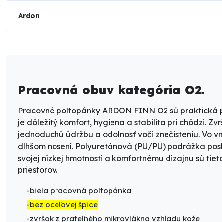
Ardon
Pracovná obuv kategória O2.
Pracovné poltopánky ARDON FINN O2
sú praktická
je dôležitý komfort, hygiena a stabilita pri chôdzi. Z
jednoduchú údržbu a odolnosť voči znečisteniu. Vo 
dlhšom nosení.
Polyuretánová (PU/PU) podrážka
pos
svojej nízkej hmotnosti a komfortnému dizajnu sú t
priestorov
.
-biela pracovná poltopánka
-bez oceľovej špice
-zvršok z prateľného mikrovlákna vzhľadu kože