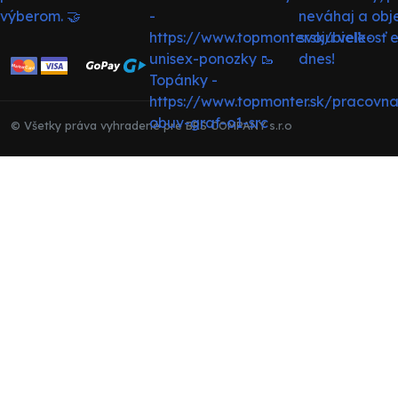
© Všetky práva vyhradené pre BRS COMPANY s.r.o