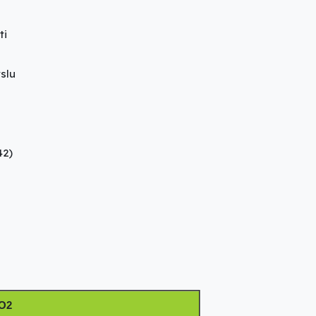
ti
slu
42)
 O2