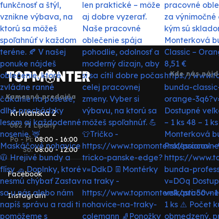
Kde nás nájd
Kamenná predajňa
Krivianska 2
082 71 Lipany
Po - Pi:
08:00 - 16:00
So:
08:00 - 12:00
Facebook
Instagram