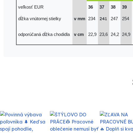
veľkosť EUR
36
37
38
39
241
dĺžka vnútornej stielky
v mm
234
247
254
odporúčaná dĺžka chodidla
v cm
22,9
23,6
24,2
24,9