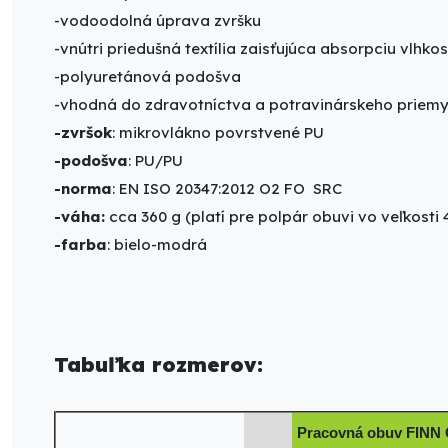
-vodoodolná úprava zvršku
-vnútri priedušná textília zaisťujúca absorpciu vlhkos
-polyuretánová podošva
-vhodná do zdravotníctva a potravinárskeho priemy
-zvršok
: mikrovlákno povrstvené PU
-podošva
: PU/PU
-norma
: EN ISO 20347:2012 O2 FO SRC
-váha:
cca 360 g (platí pre polpár obuvi vo veľkosti 
-farba
: bielo-modrá
Tabuľka rozmerov:
Pracovná obuv FINN