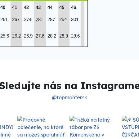
40
41
42
43
44
45
46
261
267
274
281
287
294
301
25,6
26,2
26,9
27,6
28,2
28,9
29,6
Sledujte nás na Instagram
@topmonter.sk