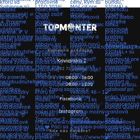
Kamenná predajňa
Krivianska 2
082 71 Lipany
Po - Pi:
08:00 - 16:00
So:
08:00 - 12:00
Facebook
Instagram
Kde nás nájdete?