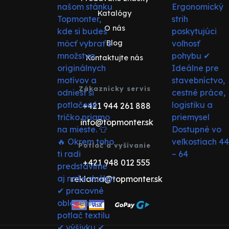
Katalógy
O nás
Blog
Kontaktujte nás
Zákaznícky servis
+421 944 261 888
info@topmonter.sk
Potlač a vyšívanie
+421 948 012 555
reklama@topmonter.sk