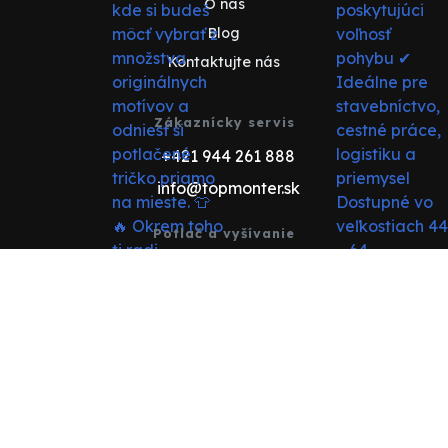
O nás
Blog
Kontaktujte nás
Zákaznícky servis
+421 944 261 888
info@topmonter.sk
Potlač a vyšívanie
+421 948 012 555
reklama@topmonter.sk
© Všetky práva vyhradené pre BRS COMPANY s.r.o
Prenájom e-shopu