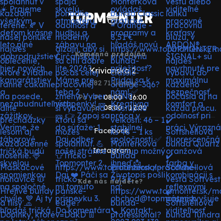
Kamenná predajňa
Krivianska 2
082 71 Lipany
Po - Pi:
08:00 - 16:00
So:
08:00 - 12:00
Facebook
Instagram
Kde nás nájdete?