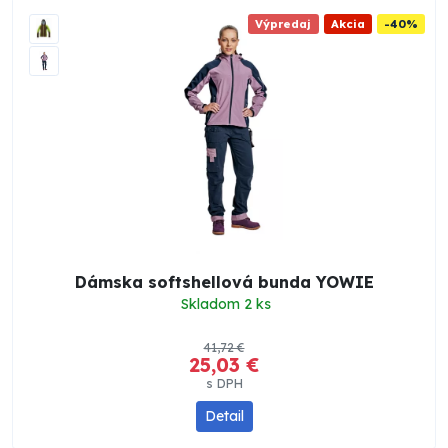
Výpredaj
Akcia
-40%
Dámska softshellová bunda YOWIE
Skladom 2 ks
41,72 €
25,03 €
s DPH
Detail