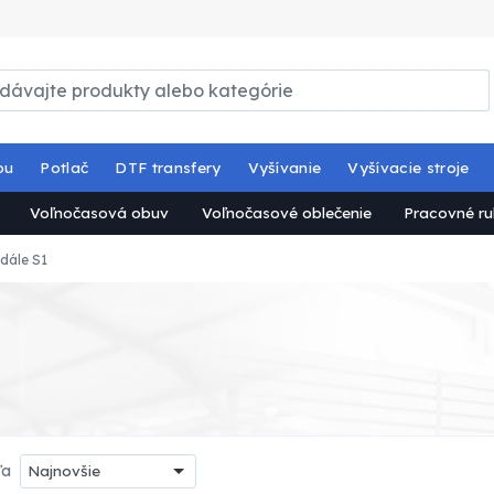
ou
Potlač
DTF transfery
Vyšívanie
Vyšívacie stroje
Voľnočasová obuv
Voľnočasové oblečenie
Pracovné ru
dále S1
ľa
Najnovšie