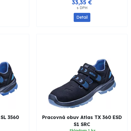
33,35 €
s DPH
Detail
 SL 3560
Pracovná obuv Atlas TX 360 ESD
S1 SRC
Skladom 1 ks