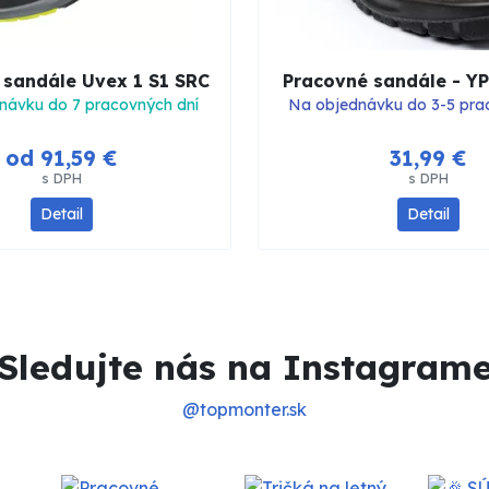
 sandále Uvex 1 S1 SRC
Pracovné sandále - Y
návku do 7 pracovných dní
Na objednávku do 3-5 pra
od 91,59 €
31,99 €
s DPH
s DPH
Detail
Detail
Sledujte nás na Instagram
@topmonter.sk