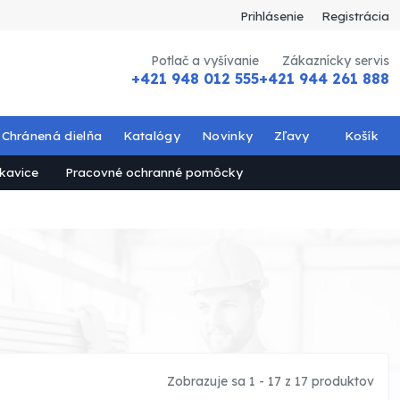
Prihlásenie
Registrácia
Potlač a vyšívanie
Zákaznícky servis
+421 948 012 555
+421 944 261 888
Chránená dielňa
Katalógy
Novinky
Zľavy
Košík
kavice
Pracovné ochranné pomôcky
Zobrazuje sa 1 - 17 z 17 produktov