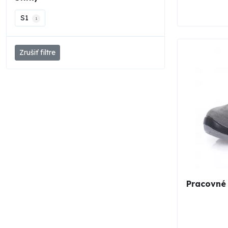
S1
1
Zrušiť filtre
Pracovné