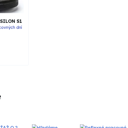
PSILON S1
covných dní
e