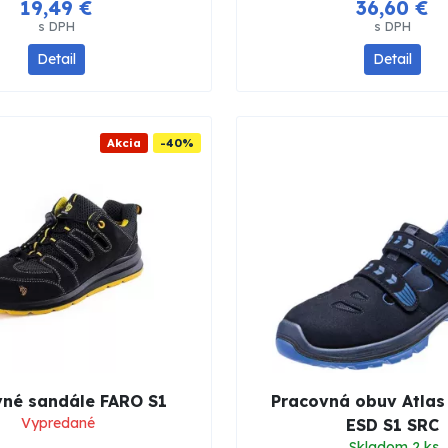
19,49 €
36,60 €
s DPH
s DPH
Detail
Detail
Akcia
-40%
vné sandále FARO S1
Pracovná obuv Atlas
Vypredané
ESD S1 SRC
Skladom 2 ks