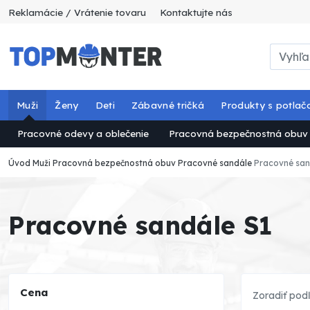
Reklamácie / Vrátenie tovaru
Kontaktujte nás
Muži
Ženy
Deti
Zábavné tričká
Produkty s potlač
Pracovné odevy a oblečenie
Pracovná bezpečnostná obuv
Úvod
Muži
Pracovná bezpečnostná obuv
Pracovné sandále
Pracovné san
Pracovné sandále S1
Cena
Zoradiť pod