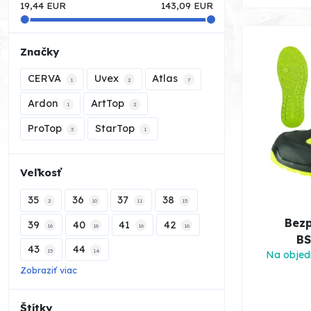
19,44
EUR
143,09
EUR
Značky
CERVA
Uvex
Atlas
1
2
7
Ardon
ArtTop
1
2
ProTop
StarTop
3
1
Veľkosť
35
36
37
38
2
10
11
15
Bezp
39
40
41
42
16
16
16
16
BS
43
44
15
14
Na objed
Zobraziť viac
Štítky