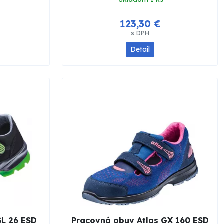
123,30 €
s DPH
Detail
SL 26 ESD
Pracovná obuv Atlas GX 160 ESD