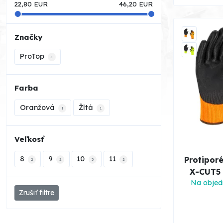
22,80
EUR
46,20
EUR
Značky
ProTop
4
Farba
Oranžová
Žltá
1
1
Veľkosť
8
9
10
11
Protipor
2
2
3
2
X-CUT5 
Na objed
Zrušiť filtre