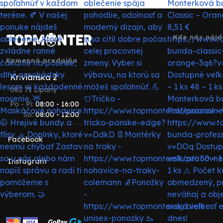
Kde nás nájd
Kamenná predajňa
Krivianska 2
082 71 Lipany
Po - Pi:
08:00 - 16:00
So:
08:00 - 12:00
Facebook
Instagram