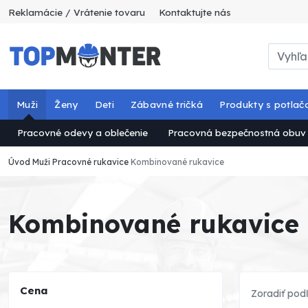
Reklamácie / Vrátenie tovaru
Kontaktujte nás
Muži
Ženy
Deti
Zábavné tričká
Produkty s potlač
Pracovné odevy a oblečenie
Pracovná bezpečnostná obuv
Úvod
Muži
Pracovné rukavice
Kombinované rukavice
Kombinované rukavice
Cena
Zoradiť pod