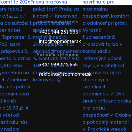
Zákaznícky servis
+421 944 261 888
info@topmonter.sk
Potlač a vyšívanie
+421 948 012 555
reklama@topmonter.sk
u