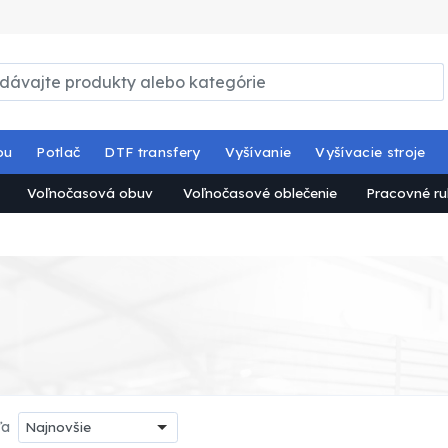
ou
Potlač
DTF transfery
Vyšívanie
Vyšívacie stroje
Voľnočasová obuv
Voľnočasové oblečenie
Pracovné ru
ľa
Najnovšie