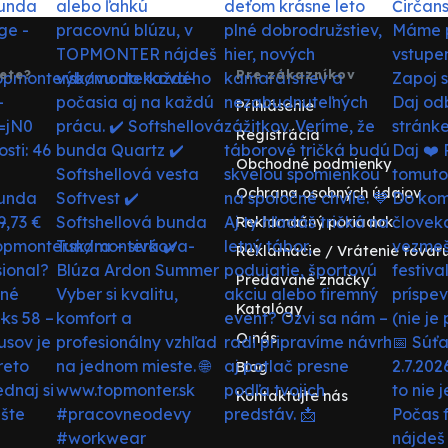
ete?
Pre zákazníkov
Prihlásenie
Registrácia
Obchodné podmienky
Ochrana osobných údajov
Reklamačný poriadok
Reklamácie / Vrátenie tovar
Predávané značky
Katalógy
O nás
Blog
Kontaktujte nás