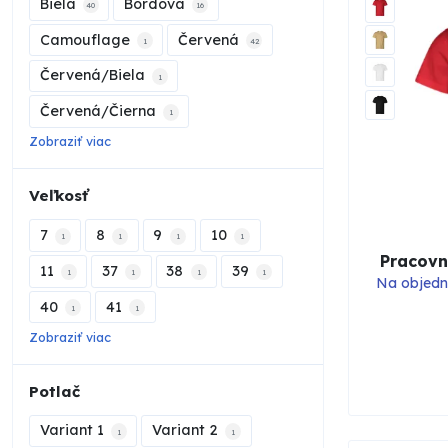
Biela
Bordová
40
16
Camouflage
Červená
1
42
Červená/Biela
1
Červená/Čierna
1
Zobraziť viac
Veľkosť
7
8
9
10
1
1
1
1
Pracovn
11
37
38
39
1
1
1
1
Na objedn
40
41
1
1
Zobraziť viac
Potlač
Variant 1
Variant 2
1
1