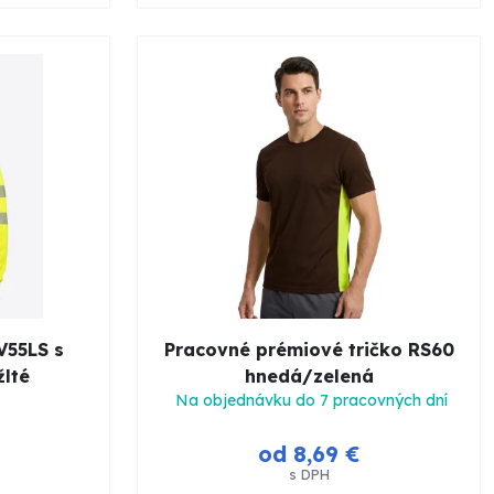
V55LS s
Pracovné prémiové tričko RS60
lté
hnedá/zelená
Na objednávku do 7 pracovných dní
od 8,69 €
s DPH