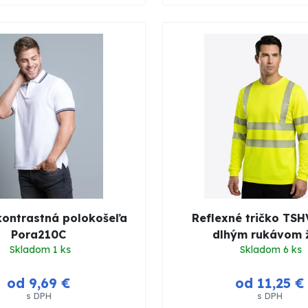
kontrastná polokošeľa
Reflexné tričko TSH
Pora210C
dlhým rukávom ž
Skladom 1 ks
Skladom 6 ks
od 9,69 €
od 11,25 €
s DPH
s DPH