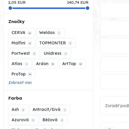
2,05
EUR
140,74
EUR
Značky
CERVA
Weldas
20
1
Malfini
TOPMONTER
12
5
Portwest
Unidress
3
7
Atlas
Ardon
ArtTop
1
32
60
ProTop
59
Zobraziť viac
Farba
Zoradiť pod
Ash
Antracit/Sivá
2
1
Azurová
Béžová
3
2