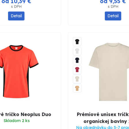
od 10,39 €
od 9,55 €
s DPH
s DPH
Detail
Detail
é tričko Neoplus Duo
Prémiové unisex trič
Skladom 2 ks
organickej bavlny
Na objednávku do 5-7 pra