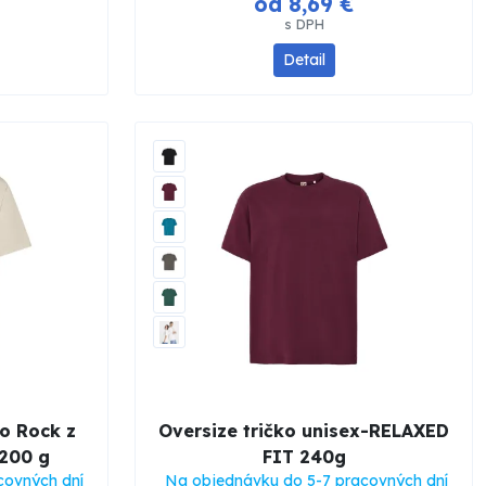
od 8,69 €
s DPH
Detail
ko Rock z
Oversize tričko unisex-RELAXED
 200 g
FIT 240g
covných dní
Na objednávku do 5-7 pracovných dní