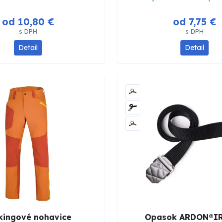
od 10,80 €
od 7,75 €
s DPH
s DPH
Detail
Detail
kingové nohavice
Opasok ARDON®I