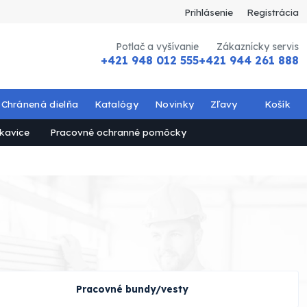
Prihlásenie
Registrácia
Potlač a vyšívanie
Zákaznícky servis
+421 948 012 555
+421 944 261 888
Chránená dielňa
Katalógy
Novinky
Zľavy
Košík
kavice
Pracovné ochranné pomôcky
Pracovné bundy/vesty