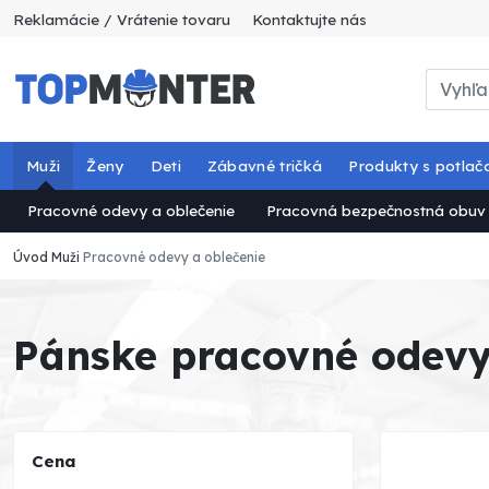
Reklamácie / Vrátenie tovaru
Kontaktujte nás
Muži
Ženy
Deti
Zábavné tričká
Produkty s potlač
Pracovné odevy a oblečenie
Pracovná bezpečnostná obuv
Úvod
Muži
Pracovné odevy a oblečenie
Pánske pracovné odev
Cena