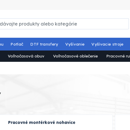
ou
Potlač
DTF transfery
Vyšívanie
Vyšívacie stroje
Voľnočasová obuv
Voľnočasové oblečenie
Pracovné ru
y
Pracovné montérkové nohavice