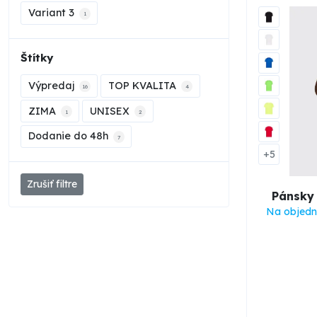
Variant 3
1
Štítky
Výpredaj
TOP KVALITA
16
4
ZIMA
UNISEX
1
2
Dodanie do 48h
7
+5
Zrušiť filtre
Pánsky 
Na objedn