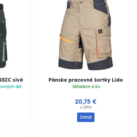
SSIC sivé
Pánske pracovné šortky Lido
ovných dní
Skladom 6 ks
20,75 €
s DPH
Detail