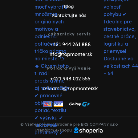
Blog
Kontaktujte nás
Zákaznícky servis
+421 944 261 888
info@topmonter.sk
Potlač a vyšívanie
+421 948 012 555
reklama@topmonter.sk
© Všetky práva vyhradené pre BRS COMPANY s.r.o
Prenájom e-shopu