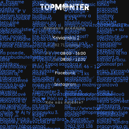
Kamenná predajňa
Krivianska 2
082 71 Lipany
Po - Pi:
08:00 - 16:00
So:
08:00 - 12:00
Facebook
Instagram
Kde nás nájdete?