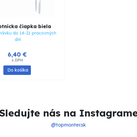
tnícka čiapka biela
návku do 14-21 pracovných
dní
6,40 €
s DPH
Do košíka
Sledujte nás na Instagram
@topmonter.sk