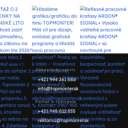
Zákaznícky servis
+421 944 261 888
info@topmonter.sk
Potlač a vyšívanie
+421 948 012 555
reklama@topmonter.sk
u