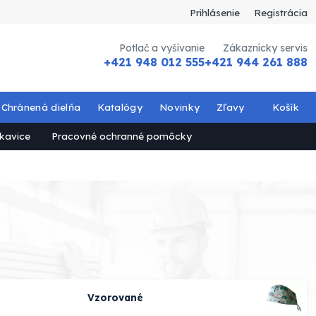
Prihlásenie
Registrácia
Potlač a vyšívanie
Zákaznícky servis
+421 948 012 555
+421 944 261 888
Chránená dielňa
Katalógy
Novinky
Zľavy
Košík
kavice
Pracovné ochranné pomôcky
Vzorované