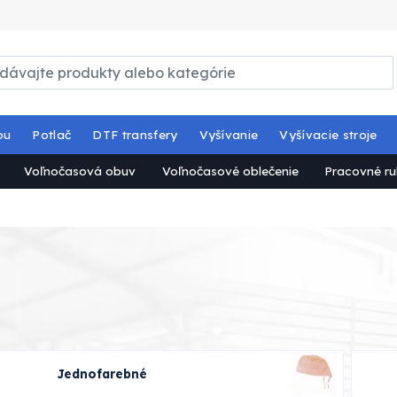
ou
Potlač
DTF transfery
Vyšívanie
Vyšívacie stroje
Voľnočasová obuv
Voľnočasové oblečenie
Pracovné ru
Jednofarebné