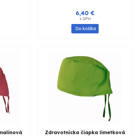
6,40 €
s DPH
Do košíka
malinová
Zdravotnícka čiapka limetková