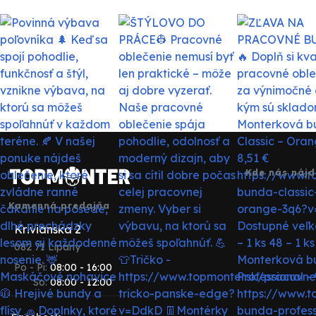
Kde nás nájd
Kamenná predajňa
Krivianska 2
082 71 Lipany
Po - Pi:
08:00 - 16:00
So:
08:00 - 12:00