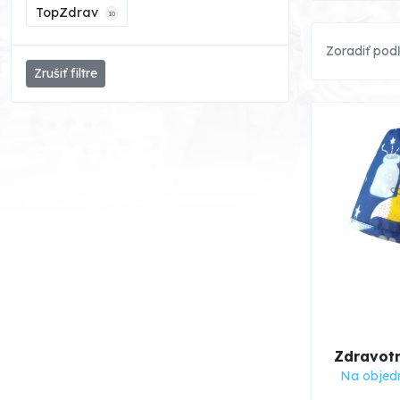
TopZdrav
10
Zoradiť pod
Zrušiť filtre
Zdravotn
Na objed