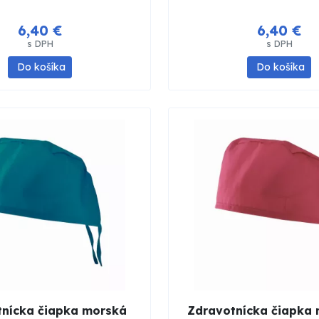
6,40 €
6,40 €
s DPH
s DPH
Do košíka
Do košíka
nícka čiapka morská
Zdravotnícka čiapka 