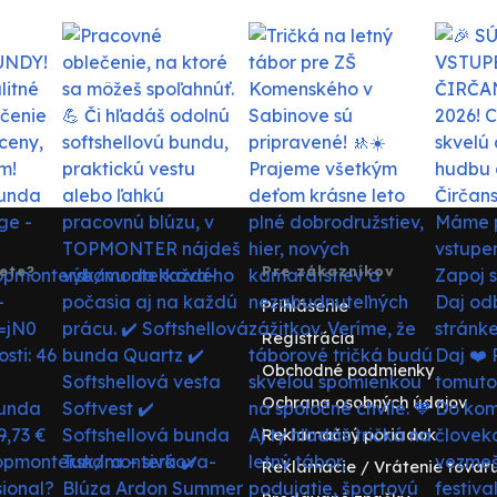
ete?
Pre zákazníkov
Prihlásenie
Registrácia
Obchodné podmienky
Ochrana osobných údajov
Reklamačný poriadok
Reklamácie / Vrátenie tovar