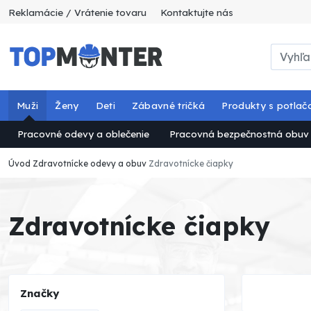
Reklamácie / Vrátenie tovaru
Kontaktujte nás
Muži
Ženy
Deti
Zábavné tričká
Produkty s potlač
Pracovné odevy a oblečenie
Pracovná bezpečnostná obuv
Úvod
Zdravotnícke odevy a obuv
Zdravotnícke čiapky
Zdravotnícke čiapky
Značky