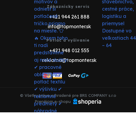
Zákaznícky servis
+421 944 261 888
info@topmonter.sk
Potlač a vyšívanie
+421 948 012 555
reklama@topmonter.sk
© Všetky práva vyhradené pre BRS COMPANY s.r.o
Prenájom e-shopu