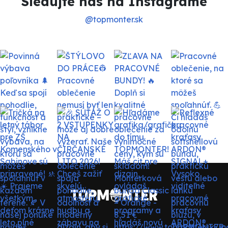
Sledujte nás na Instagrame
@topmonter.sk