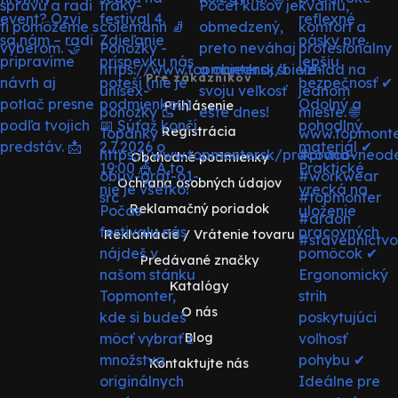
Pre zákazníkov
Prihlásenie
Registrácia
Obchodné podmienky
Ochrana osobných údajov
Reklamačný poriadok
Reklamácie / Vrátenie tovaru
Predávané značky
Katalógy
O nás
Blog
Kontaktujte nás