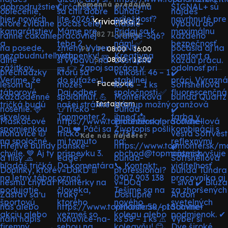
Kamenná predajňa
Krivianska 2
082 71 Lipany
Po - Pi:
08:00 - 16:00
So:
08:00 - 12:00
Facebook
Instagram
Kde nás nájdete?