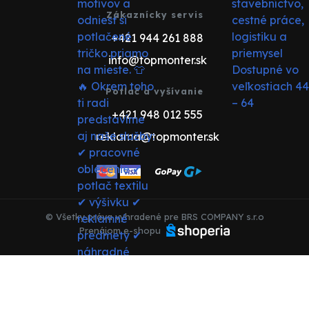
Zákaznícky servis
+421 944 261 888
info@topmonter.sk
Potlač a vyšívanie
+421 948 012 555
reklama@topmonter.sk
© Všetky práva vyhradené pre BRS COMPANY s.r.o
Prenájom e-shopu