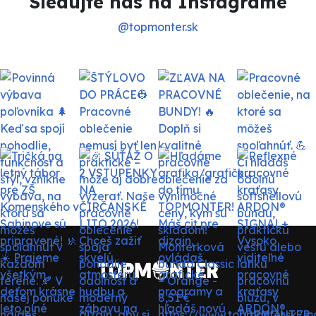
Sledujte nás na Instagrame
@topmonter.sk