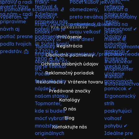
Pre zákazníkov
Prihlásenie
Registrácia
Obchodné podmienky
Ochrana osobných údajov
Reklamačný poriadok
Reklamácie / Vrátenie tovaru
Predávané značky
Katalógy
O nás
Blog
Kontaktujte nás