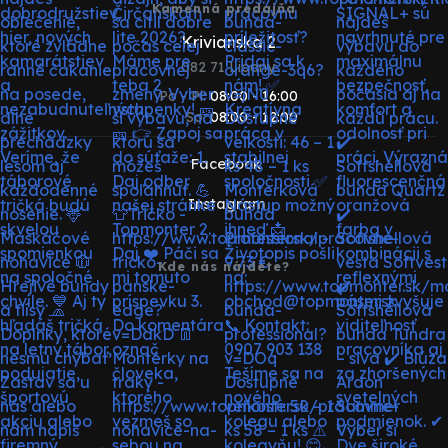
Kamenná predajňa
Krivianska 2
082 71 Lipany
Po - Pi:
08:00 - 16:00
So:
08:00 - 12:00
Facebook
Instagram
Kde nás nájdete?