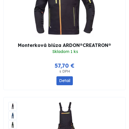
Monterková blúza ARDON®CREATRON®
Skladom 1 ks
57,70 €
s DPH
Detail