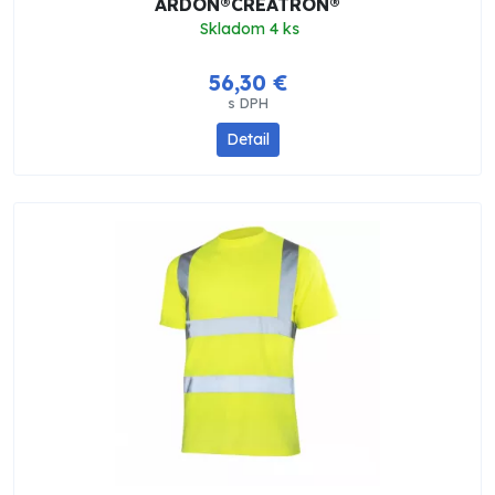
ARDON®CREATRON®
Skladom 4 ks
56,30 €
s DPH
Detail