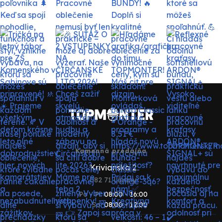
Kamenná predajňa
Krivianska 2
082 71 Lipany
Po - Pi:
08:00 - 16:00
So:
08:00 - 12:00