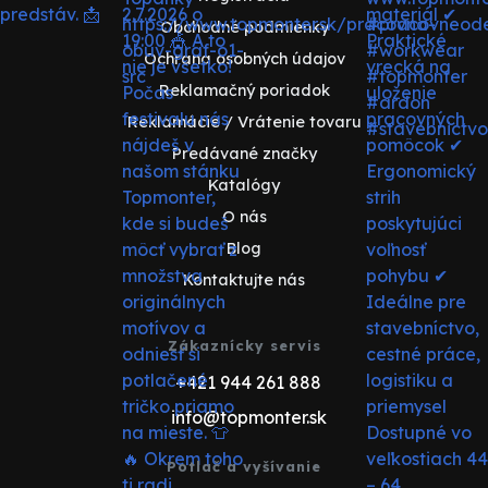
Obchodné podmienky
Ochrana osobných údajov
Reklamačný poriadok
Reklamácie / Vrátenie tovaru
Predávané značky
Katalógy
O nás
Blog
Kontaktujte nás
Zákaznícky servis
+421 944 261 888
info@topmonter.sk
Potlač a vyšívanie