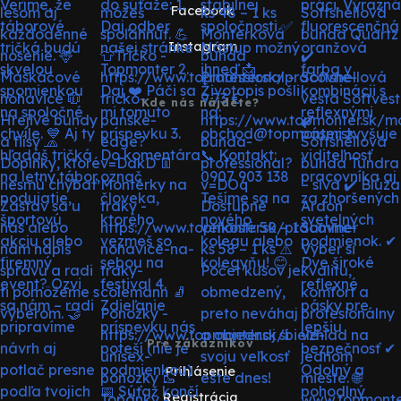
Facebook
Instagram
Kde nás nájdete?
Pre zákazníkov
Prihlásenie
Registrácia