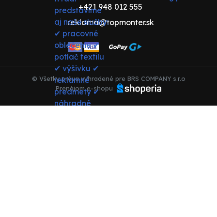
+421 948 012 555
reklama@topmonter.sk
© Všetky práva vyhradené pre BRS COMPANY s.r.o
Prenájom e-shopu