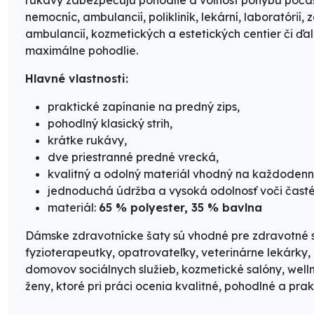
nemocníc, ambulancií, polikliník, lekární, laboratórií,
ambulancií, kozmetických a estetických centier či ďal
maximálne pohodlie.
Hlavné vlastnosti:
praktické zapínanie na predný zips,
pohodlný klasický strih,
krátke rukávy,
dve priestranné predné vrecká,
kvalitný a odolný materiál vhodný na každodenn
jednoduchá údržba a vysoká odolnosť voči čast
materiál:
65 % polyester, 35 % bavlna
Dámske zdravotnícke šaty sú vhodné pre zdravotné se
fyzioterapeutky, opatrovateľky, veterinárne lekárky
domovov sociálnych služieb, kozmetické salóny, wellnes
ženy, ktoré pri práci ocenia kvalitné, pohodlné a pra