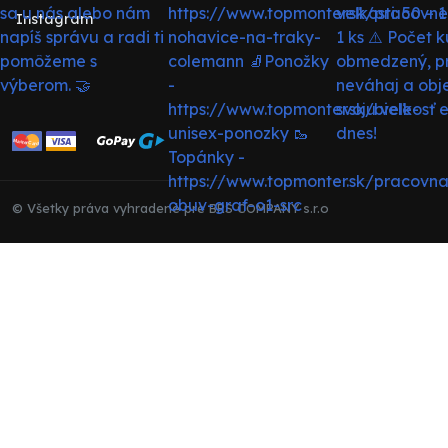
Instagram
© Všetky práva vyhradené pre BRS COMPANY s.r.o