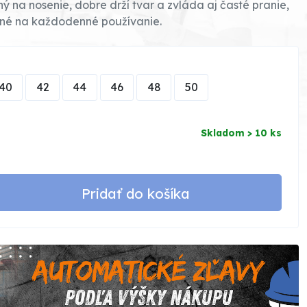
ý na nosenie, dobre drží tvar a zvláda aj časté pranie,
né na každodenné používanie.
40
42
44
46
48
50
Skladom > 10 ks
Pridať do košíka