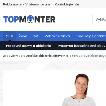
Reklamácie / Vrátenie tovaru
Kontaktujte nás
Muži
Ženy
Deti
Zábavné tričká
Produkty s potlač
Pracovné odevy a oblečenie
Pracovná bezpečnostná obuv
Úvod
Ženy
Zdravotnícke oblečenie
Zdravotnícke šaty
Zdravotnícke šaty n