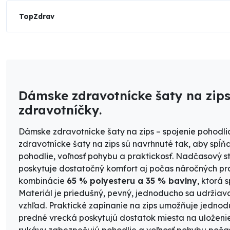
TopZdrav
Dámske zdravotnícke šaty na zips
zdravotníčky.
Dámske zdravotnícke šaty na zips – spojenie pohodli
zdravotnícke šaty na zips sú navrhnuté tak, aby spĺ
pohodlie, voľnosť pohybu a praktickosť. Nadčasový st
poskytuje dostatočný komfort aj počas náročných pra
kombinácie
65 % polyesteru a 35 % bavlny
, ktorá 
Materiál je priedušný, pevný, jednoducho sa udržiav
vzhľad. Praktické zapínanie na zips umožňuje jednodu
predné vrecká poskytujú dostatok miesta na uloženi
rukávy zabezpečujú pohodlie a voľnosť pohybu počas 