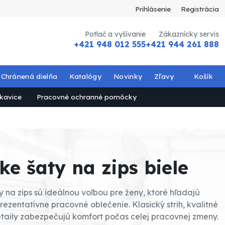
Prihlásenie
Registrácia
Potlač a vyšívanie
Zákaznícky servis
+421 948 012 555
+421 944 261 888
Chránená dielňa
Katalógy
Novinky
Zľavy
Košík
kavice
Pracovné ochranné pomôcky
ke šaty na zips biele
na zips sú ideálnou voľbou pre ženy, ktoré hľadajú
rezentatívne pracovné oblečenie. Klasický strih, kvalitné
taily zabezpečujú komfort počas celej pracovnej zmeny.