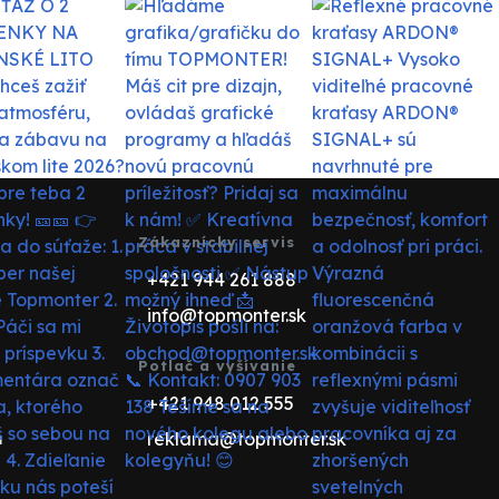
Zákaznícky servis
+421 944 261 888
info@topmonter.sk
Potlač a vyšívanie
+421 948 012 555
reklama@topmonter.sk
u