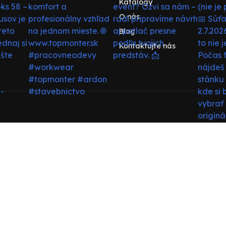
Katalógy
O nás
Blog
Kontaktujte nás