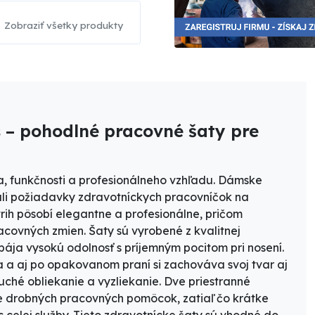
Zobraziť všetky produkty
 – pohodlné pracovné šaty pre
a, funkčnosti a profesionálneho vzhľadu.
Dámske
ňali požiadavky zdravotníckych pracovníčok na
rih pôsobí elegantne a profesionálne, pričom
covných zmien. Šaty sú vyrobené z kvalitnej
spája vysokú odolnosť s príjemným pocitom pri nosení.
a a aj po opakovanom praní si zachováva svoj tvar aj
ché obliekanie a vyzliekanie. Dve priestranné
e drobných pracovných pomôcok, zatiaľ čo krátke
celej služby. Tieto zdravotnícke šaty sú vhodné do