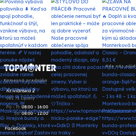
Kde nás nájd
Kamenná predajňa
Krivianska 2
082 71 Lipany
Po - Pi:
08:00 - 16:00
So:
08:00 - 12:00
Facebook