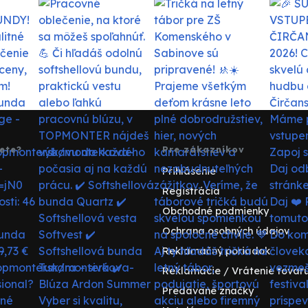
ete?
Pre zákazníkov
Prihlásenie
Registrácia
Obchodné podmienky
Ochrana osobných údajov
Reklamačný poriadok
Reklamácie / Vrátenie tovar
Predávané značky