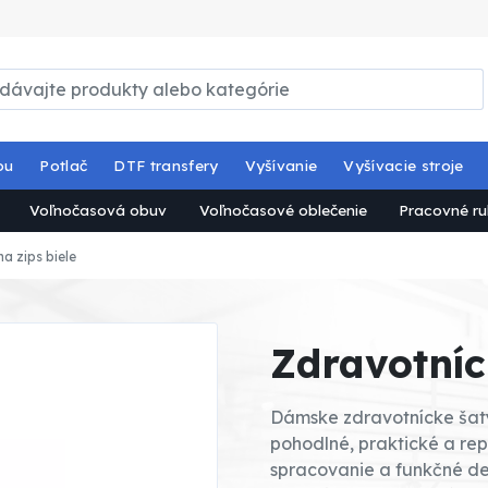
ou
Potlač
DTF transfery
Vyšívanie
Vyšívacie stroje
Voľnočasová obuv
Voľnočasové oblečenie
Pracovné ru
a zips biele
Zdravotníc
Dámske zdravotnícke šaty 
pohodlné, praktické a rep
spracovanie a funkčné de