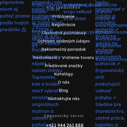
Pre zákazníkov
Prihlásenie
Registrácia
Obchodné podmienky
Ochrana osobných údajov
Reklamačný poriadok
Reklamácie / Vrátenie tovaru
Predávané značky
Katalógy
O nás
Blog
Kontaktujte nás
Zákaznícky servis
+421 944 261 888