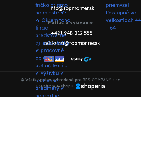
info@topmonter.sk
Potlač a vyšívanie
+421 948 012 555
reklama@topmonter.sk
© Všetky práva vyhradené pre BRS COMPANY s.r.o
Prenájom e-shopu