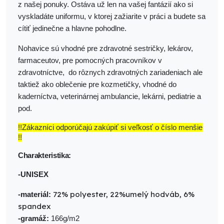
z našej ponuky. Ostáva už len na vašej fantázií ako si
vyskladáte uniformu, v ktorej zažiarite v práci a budete sa
cítiť jedinečne a hlavne pohodlne.
Nohavice sú vhodné pre zdravotné sestričky, lekárov,
farmaceutov, pre pomocných pracovníkov v
zdravotníctve, do rôznych zdravotných zariadeniach ale
taktiež ako oblečenie pre kozmetičky, vhodné do
kaderníctva, veterinárnej ambulancie, lekárni, pediatrie a
pod.
!!Zákazníci odporúčajú zakúpiť si veľkosť o číslo menšie
!!
Charakteristika:
-UNISEX
72% polyester, 22%umelý hodváb
, 6%
-materiál:
spandex
-gramáž:
166g/m2