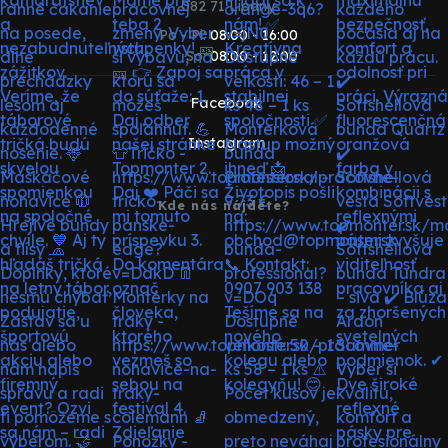
082 71 Lipany
Po - Pi:
08:00 - 16:00
So:
08:00 - 12:00
Facebook
Instagram
Kde nás nájdete?