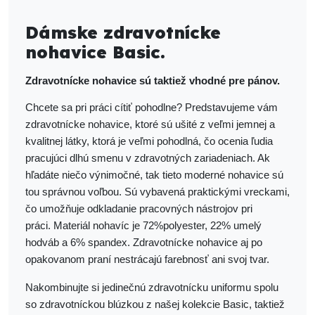
Dámske zdravotnícke
nohavice Basic.
Zdravotnícke nohavice sú taktiež vhodné pre pánov.
Chcete sa pri práci cítiť pohodlne? Predstavujeme vám
zdravotnícke nohavice, ktoré sú ušité z veľmi jemnej a
kvalitnej látky, ktorá je veľmi pohodlná, čo ocenia ľudia
pracujúci dlhú smenu v zdravotných zariadeniach. Ak
hľadáte niečo výnimočné, tak tieto moderné nohavice sú
tou správnou voľbou. Sú vybavená praktickými vreckami,
čo
umožňuje
odkladanie pracovných nástrojov pri
práci.
Materiál
nohavíc je 72%polyester, 22% umelý
hodváb a 6% spandex.
Zdravotnícke nohavice aj po
opakovanom
praní
nestrácajú
farebnosť ani svoj tvar.
Nakombinujte si jedinečnú zdravotnícku uniformu spolu
so zdravotníckou blúzkou z našej kolekcie Basic, taktiež