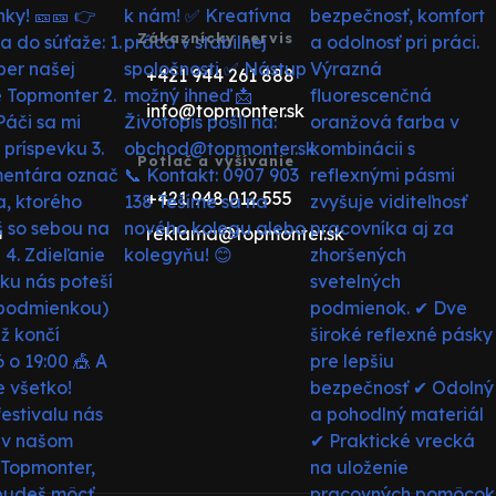
Zákaznícky servis
+421 944 261 888
info@topmonter.sk
Potlač a vyšívanie
+421 948 012 555
reklama@topmonter.sk
u