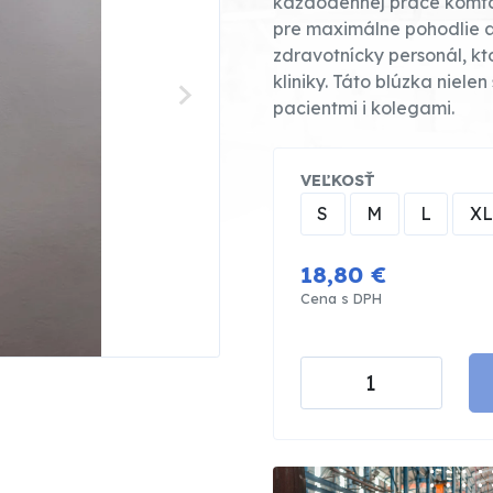
každodennej práce komfor
pre maximálne pohodlie a
zdravotnícky personál, kt
kliniky. Táto blúzka niele
pacientmi i kolegami.
VEĽKOSŤ
S
M
L
XL
18,80 €
Cena s DPH