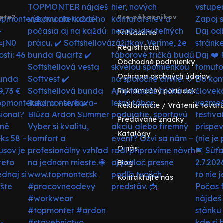
ete?
Pre zákazníkov
Prihlásenie
Registrácia
Obchodné podmienky
Ochrana osobných údajov
Reklamačný poriadok
Reklamácie / Vrátenie tovar
Predávané značky
Katalógy
O nás
Blog
Kontaktujte nás