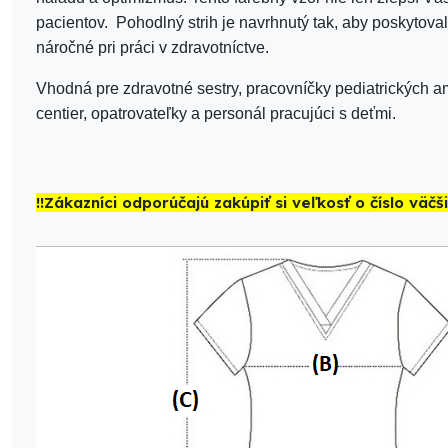
pacientov. Pohodlný strih je navrhnutý tak, aby poskytova
náročné pri práci v zdravotníctve.
Vhodná pre zdravotné sestry, pracovníčky pediatrických a
centier, opatrovateľky a personál pracujúci s deťmi.
!!Zákazníci odporúčajú zakúpiť si veľkosť o číslo väčši