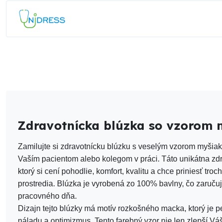
Zdravotnícka blúzka so vzorom 
Zamilujte si zdravotnícku blúzku s veselým vzorom myšiak
Vaším pacientom alebo kolegom v práci. Táto unikátna zdr
ktorý si cení pohodlie, komfort, kvalitu a chce priniesť t
prostredia. Blúzka je vyrobená zo 100% bavlny, čo zaruč
pracovného dňa.
Dizajn tejto blúzky má motív rozkošného macka, ktorý je pe
náladu a optimizmus. Tento farebný vzor nie len zlepší Vá