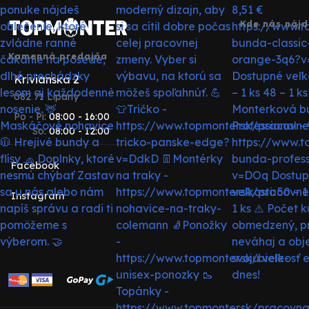
Kde nás nájd
Kamenná predajňa
Krivianska 2
082 71 Lipany
Po - Pi:
08:00 - 16:00
So:
08:00 - 12:00
Facebook
Instagram