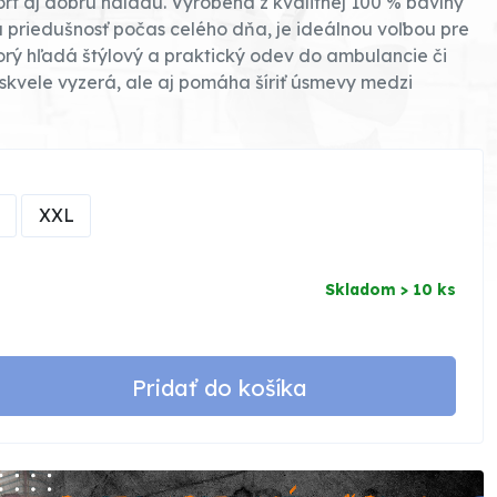
t aj dobrú náladu. Vyrobená z kvalitnej 100 % bavlny
 priedušnosť počas celého dňa, je ideálnou voľbou pre
orý hľadá štýlový a praktický odev do ambulancie či
n skvele vyzerá, ale aj pomáha šíriť úsmevy medzi
XXL
Skladom > 10 ks
Pridať do košíka