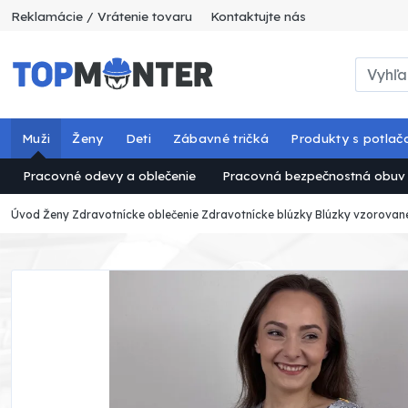
Reklamácie / Vrátenie tovaru
Kontaktujte nás
Muži
Ženy
Deti
Zábavné tričká
Produkty s potlač
Pracovné odevy a oblečenie
Pracovná bezpečnostná obuv
Úvod
Ženy
Zdravotnícke oblečenie
Zdravotnícke blúzky
Blúzky vzorovan