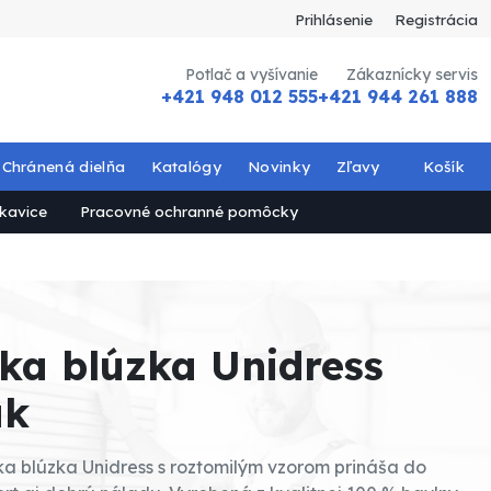
Prihlásenie
Registrácia
Potlač a vyšívanie
Zákaznícky servis
+421 948 012 555
+421 944 261 888
Chránená dielňa
Katalógy
Novinky
Zľavy
Košík
kavice
Pracovné ochranné pomôcky
ka blúzka Unidress
ak
a blúzka Unidress s roztomilým vzorom prináša do