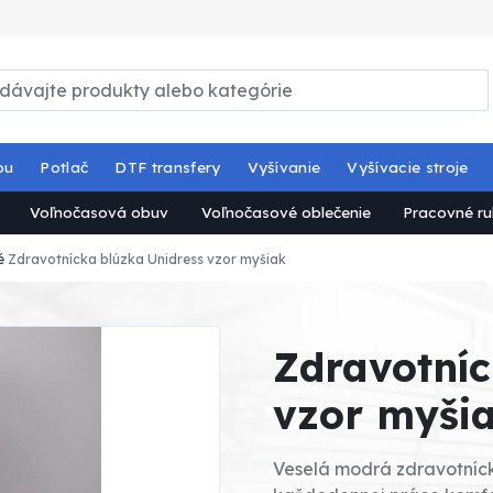
ou
Potlač
DTF transfery
Vyšívanie
Vyšívacie stroje
Voľnočasová obuv
Voľnočasové oblečenie
Pracovné ru
é
Zdravotnícka blúzka Unidress vzor myšiak
Zdravotníc
vzor myši
Veselá modrá zdravotníck