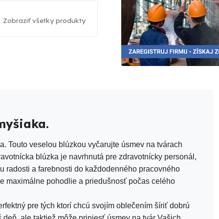
Zobraziť všetky produkty
myšiaka.
a. Touto veselou blúzkou vyčarujte úsmev na tvárach
avotnícka blúzka je navrhnutá pre zdravotnícky personál,
rochu radosti a farebnosti do každodenného pracovného
uje maximálne pohodlie a priedušnosť počas celého
rfektný pre tých ktorí chcú svojím oblečením šíriť dobrú
š deň, ale taktiež môže priniesť úsmev na tvár Vašich