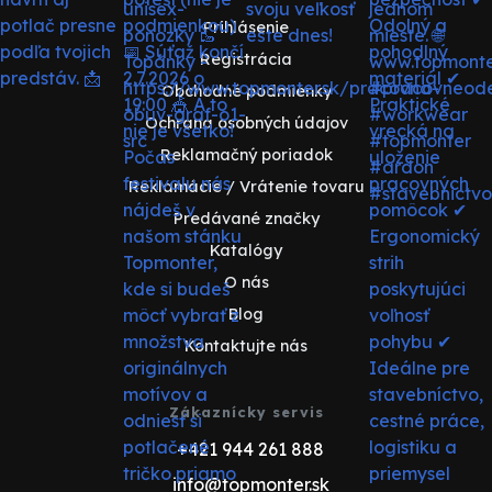
Prihlásenie
Registrácia
Obchodné podmienky
Ochrana osobných údajov
Reklamačný poriadok
Reklamácie / Vrátenie tovaru
Predávané značky
Katalógy
O nás
Blog
Kontaktujte nás
Zákaznícky servis
+421 944 261 888
info@topmonter.sk