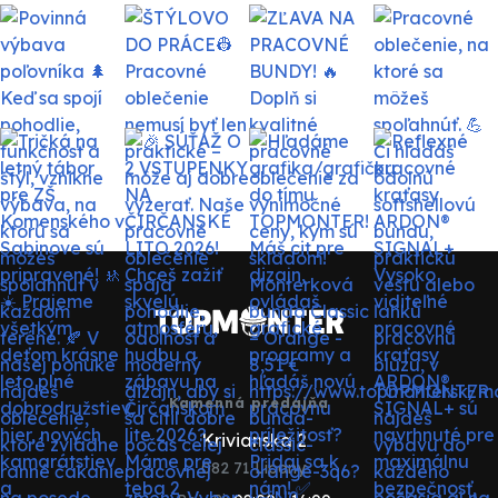
Kamenná predajňa
Krivianska 2
082 71 Lipany