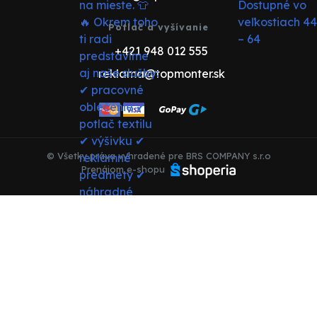
Potlač a vyšívanie
+421 948 012 555
reklama@topmonter.sk
© Všetky práva vyhradené pre BRS COMPANY s.r.o
Prenájom e-shopu