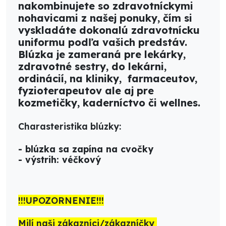
nakombinujete so zdravotníckymi
nohavicami z našej ponuky, čím si
vyskladáte dokonalú zdravotnícku
uniformu podľa vašich predstáv.
Blúzka je zameraná pre lekárky,
zdravotné sestry, do lekárni,
ordinácií, na kliniky, farmaceutov,
fyzioterapeutov ale aj pre
kozmetičky, kaderníctvo či wellnes.
Charasteristika blúzky:
- blúzka sa zapína na cvočky
- výstrih: véčkový
!!!UPOZORNENIE!!!
Milí naši zákazníci/zákazníčky