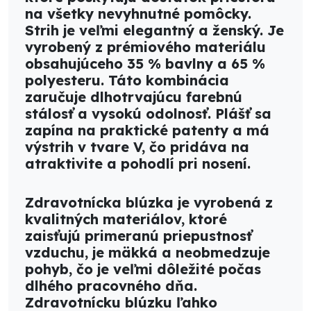
na všetky nevyhnutné pomôcky.
Strih je veľmi
elegantný a ženský. J
e
vyrobený z
prémiového materiálu
obsahujúceho
35 % bavlny a 65 %
polyesteru
. Táto kombinácia
zaručuje
dlhotrvajúcu farebnú
stálosť a vysokú odolnosť
. Plášť sa
zapína na
praktické patenty
a má
výstrih v tvare V
, čo pridáva na
atraktivite a pohodlí pri nosení.
Zdravotnícka blúzka je vyrobená z
kvalitných materiálov, ktoré
zaisťujú primeranú priepustnosť
vzduchu, je mäkká a neobmedzuje
pohyb, čo je veľmi dôležité počas
dlhého pracovného dňa.
Zdravotnícku blúzku ľahko