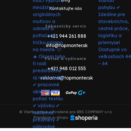
Blog
Kontaktujte nás
Zákaznícky servis
+421 944 261 888
info@topmonter.sk
Potlač a vyšívanie
+421 948 012 555
reklama@topmonter.sk
© Všetky práva vyhradené pre BRS COMPANY s.r.o
Prenájom e-shopu