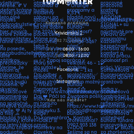
Kamenná predajňa
Krivianska 2
082 71 Lipany
Po - Pi:
08:00 - 16:00
So:
08:00 - 12:00
Facebook
Instagram
Kde nás nájdete?