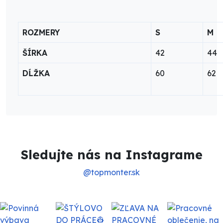
ROZMERY
S
M
ŠÍRKA
42
44
DĹŽKA
60
62
Sledujte nás na Instagrame
@topmonter.sk