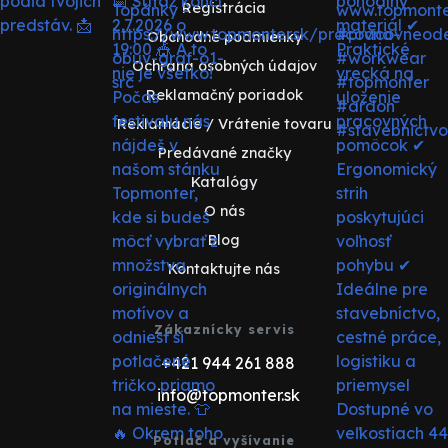
Registrácia
Obchodné podmienky
Ochrana osobných údajov
Reklamačný poriadok
Reklamácie / Vrátenie tovaru
Predávané značky
Katalógy
O nás
Blog
Kontaktujte nás
Zákaznícky servis
+421 944 261 888
info@topmonter.sk
Potlač a vyšívanie