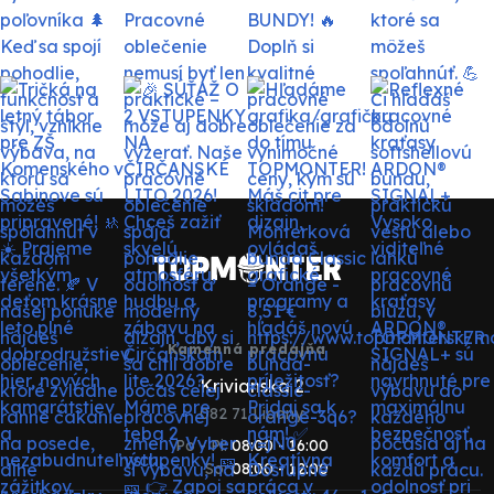
Kamenná predajňa
Krivianska 2
082 71 Lipany
Po - Pi:
08:00 - 16:00
So:
08:00 - 12:00