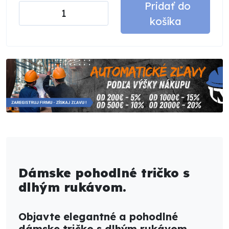
Pridať do
košíka
Dámske pohodlné tričko s
dlhým rukávom.
Objavte elegantné a pohodlné
dámske tričko s dlhým rukávom,