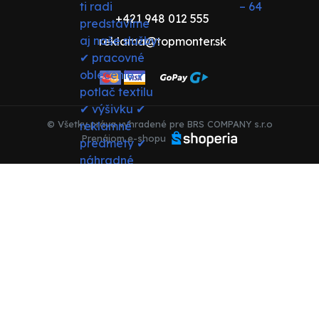
+421 948 012 555
reklama@topmonter.sk
© Všetky práva vyhradené pre BRS COMPANY s.r.o
Prenájom e-shopu