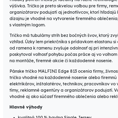
výšivka. Tričko je preto skvelou voľbou pre firmy, re
organizátorov podujatí aj jednotlivcov, ktorí hľadajú
dizajnu je vhodné na vytvorenie firemného oblečeni
s vlastným logom.
Tričko má tubulárny strih bez bočných švov, ktorý zvy
vzhľad. Úzky lem priekrčníka s prídavkom elastanu s
od ramena k ramenu zvyšuje odolnosť aj pri intenzív
poskytoval voľnosť pohybu počas práce aj vo voľnom č
na montáže, firemné akcie či každodenné nosenie.
Pánske tričko MALFINI Edge 813 ocenia firmy, živnostn
tričko vhodné na každodenné nosenie alebo firemnú 
elektrikárov, inštalatérov, technikov, pracovníkov vo 
tímy, reklamné agentúry a organizátorov podujatí. V
vhodné aj ako súčasť firemného oblečenia alebo rekl
Hlavné výhody
kvalitná 100 % bavlna Single Jersey