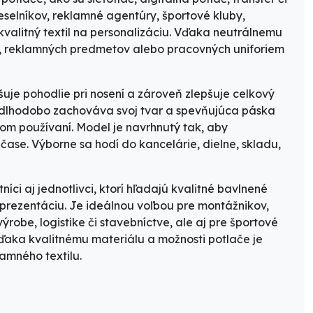
meselníkov, reklamné agentúry, športové kluby,
 kvalitný textil na personalizáciu. Vďaka neutrálnemu
a, reklamných predmetov alebo pracovných uniforiem
šuje pohodlie pri nosení a zároveň zlepšuje celkový
i dlhodobo zachováva svoj tvar a spevňujúca páska
nom používaní. Model je navrhnutý tak, aby
ase. Výborne sa hodí do kancelárie, dielne, skladu,
íci aj jednotlivci, ktorí hľadajú kvalitné bavlnené
prezentáciu. Je ideálnou voľbou pre montážnikov,
výrobe, logistike či stavebníctve, ale aj pre športové
ďaka kvalitnému materiálu a možnosti potlače je
amného textilu.