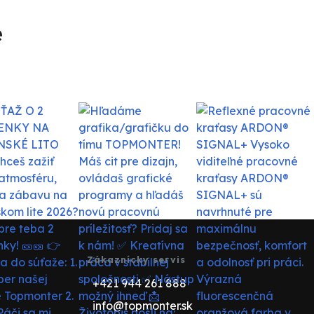
e
Zákaznícky servis
+421 944 261 888
info@topmonter.sk