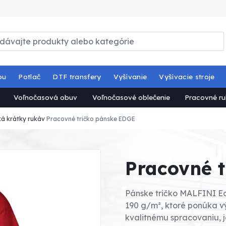
ou
Potlač
DTF transfery
Vyšívanie
Vyšívacie stroje
Voľnočasová obuv
Voľnočasové oblečenie
Pracovné ru
ká krátky rukáv
Pracovné tričko pánske EDGE
Pracovné 
Pánske tričko MALFINI E
190 g/m², ktoré ponúka 
kvalitnému spracovaniu, 