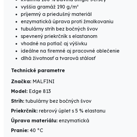
vyššia gramáž 190 g/m²
príjemný a priedušný materiál
enzymatická úprava proti žmolkovaniu
tubulárny strih bez bočných švov
spevnený priekrčník s elastanom
vhodné na potlač aj výšivku
ideálne na firemné aj pracovné oblečenie
dlhá životnosť a tvarová stálosť
Technické parametre
Značka:
MALFINI
Model:
Edge 813
Strih:
tubulárny bez bočných švov
Priekrčník:
rebrový úplet s 5 % elastanu
Úprava materiálu:
enzymatická
Pranie:
40 °C