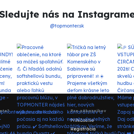
Sledujte nás na Instagram
@topmonter.sk
ete?
Pre zákazníkov
Prihlásenie
Registrácia