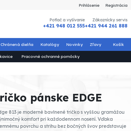
Prihlásenie
Registrácia
Potlač a vyšívanie
Zákaznícky servis
+421 948 012 555
+421 944 261 888
Chránená dielňa
Katalógy
Novinky
Zľavy
Košík
kavice
Pracovné ochranné pomôcky
tričko pánske EDGE
dge 813 je moderné bavlnené tričko s vyššou gramážou
výnimočný komfort pri každodennom nosení. Vďaka
jemnému povrchu a strihu bez bočných švov predstavuje