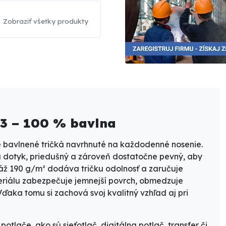
Zobraziť všetky produkty
13 – 100 % bavlna
é bavlnené tričká navrhnuté na každodenné nosenie.
na dotyk, priedušný a zároveň dostatočne pevný, aby
máž 190 g/m² dodáva tričku odolnosť a zaručuje
riálu zabezpečuje jemnejší povrch, obmedzuje
 Vďaka tomu si zachová svoj kvalitný vzhľad aj pri
otlače, ako sú sieťotlač, digitálna potlač, transfer či