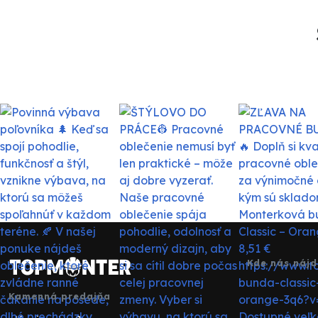
Kde nás nájd
Kamenná predajňa