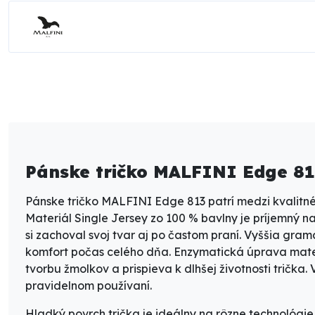
Pánske tričko MALFINI Edge 8
Pánske tričko MALFINI Edge 813 patrí medzi kvalitn
Materiál Single Jersey zo 100 % bavlny je príjemný 
si zachoval svoj tvar aj po častom praní. Vyššia gra
komfort počas celého dňa. Enzymatická úprava mate
tvorbu žmolkov a prispieva k dlhšej životnosti trička.
pravidelnom používaní.
Hladký povrch trička je ideálny na rôzne technológie p