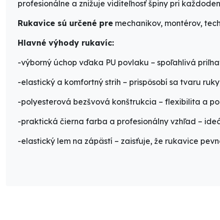
profesionálne a znižuje viditeľnosť špiny pri každode
Rukavice sú určené pre
mechanikov, montérov, tech
Hlavné výhody rukavíc:
-výborný úchop vďaka PU povlaku
– spoľahlivá priľn
-e
lastický a komfortný strih
– prispôsobí sa tvaru ruky
-p
olyesterová bezšvová konštrukcia
– flexibilita a p
-p
raktická čierna farba a profesionálny vzhľad
– ideá
-e
lastický lem na zápästí
– zaisťuje, že rukavice pev