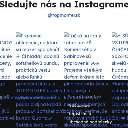
Sledujte nás na Instagram
@topmonter.sk
ete?
Pre zákazníkov
Prihlásenie
Registrácia
Obchodné podmienky