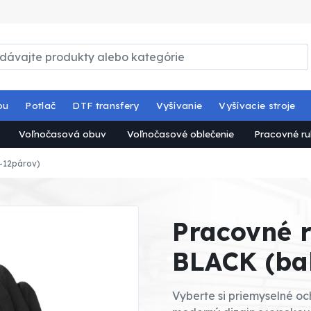
ou
Potlač
DTF transfery
Vyšívanie
Vyšívacie stroje
Voľnočasová obuv
Voľnočasové oblečenie
Pracovné ru
-12párov)
Pracovné 
BLACK (ba
Vyberte si priemyselné o