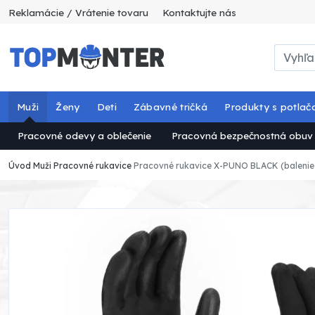
Reklamácie / Vrátenie tovaru
Kontaktujte nás
Muži
Ženy
Deti
Zábavné tričká
Produkty s potlač
Pracovné odevy a oblečenie
Pracovná bezpečnostná obuv
Úvod
Muži
Pracovné rukavice
Pracovné rukavice X-PUNO BLACK (balenie