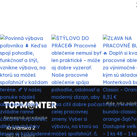
Kde nás nájd
Kamenná predajňa
Krivianska 2
082 71 Lipany