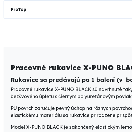
ProTop
Pracovné rukavice X-PUNO BLAC
Rukavice sa predávajú po 1 balení (v ba
Pracovné rukavice X-PUNO BLACK
sú navrhnuté tak, 
bezšvového úpletu
s
čiernym polyuretánovým povlako
PU povrch zaručuje
pevný úchop na rôznych povrcho
elastickému materiálu sa rukavice
prirodzene prispô
Model
X-PUNO BLACK
je zakončený
elastickým lem