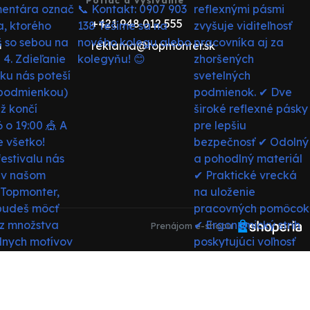
+421 948 012 555
reklama@topmonter.sk
u
Prenájom e-shopu