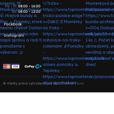
Po - Pi:
08:00 - 16:00
So:
08:00 - 12:00
Facebook
Instagram
© Všetky práva vyhradené pre BRS COMPANY s.r.o