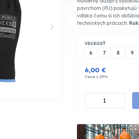
moderný dizajn s vysokou
povrchom (PU) poskytujú v
vďaka čomu si ich obľúbia
technických prácach.
Ruk
VEĽKOSŤ
6
7
8
9
6,00 €
Cena s DPH