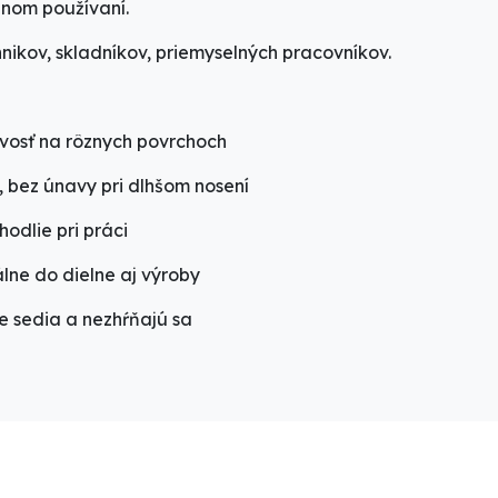
nnom používaní.
nikov, skladníkov, priemyselných pracovníkov.
avosť na rôznych povrchoch
, bez únavy pri dlhšom nosení
ohodlie pri práci
lne do dielne aj výroby
ne sedia a nezhŕňajú sa