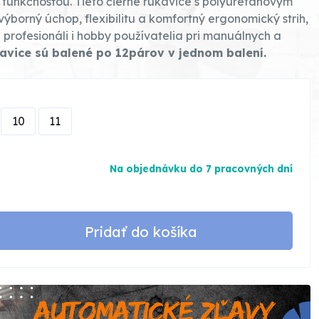
 funkčnosťou. Tieto čierne rukavice s polyuretánovým
ýborný úchop, flexibilitu a komfortný ergonomický strih,
 profesionáli i hobby používatelia pri manuálnych a
avice sú balené po 12párov v jednom balení.
10
11
Na objednávku do 7 pracovných dní
Pridať do košíka