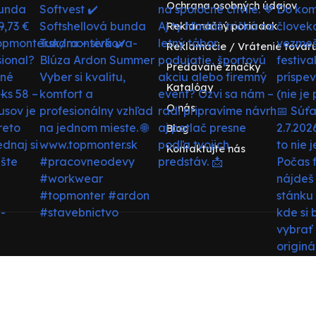
Ochrana osobných údajov
Reklamačný poriadok
Reklamácie / Vrátenie tovar
Predávané značky
Katalógy
O nás
Blog
Kontaktujte nás