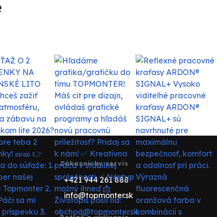
e
Zákaznícky servis
+421 944 261 888
info@topmonter.sk
Potlač a vyšívanie