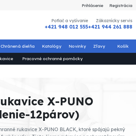
Prihlásenie
Registrácia
Potlač a vyšívanie
Zákaznícky servis
+421 948 012 555
+421 944 261 888
Chránená dielňa
Katalógy
Novinky
Zľavy
Košík
kavice
Pracovné ochranné pomôcky
rukavice X-PUNO
lenie-12párov)
chranné rukavice X-PUNO BLACK, ktoré spájajú pekný