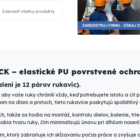
Zobraziť všetky produkty
K – elastické PU povrstvené ochra
lení je 12 párov rukavíc).
aby vaše ruky chránili vždy, keď potrebujete istotu a cit p
m na dlani a prstoch
, tieto rukavice poskytujú
spoľahlivý
ch
, takže sa hodia na montáž, kontrolu dielov, balenie, tr
sobia tvaru ruky
, čím minimalizujú únavu pri dlhšom nosení
om
, ktorý zabraňuje ich skĺzavaniu počas práce a zvyšuje 