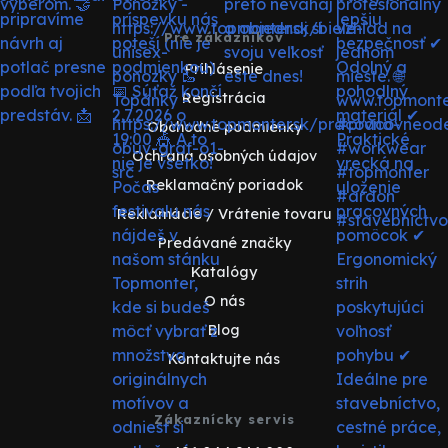
Pre zákazníkov
Prihlásenie
Registrácia
Obchodné podmienky
Ochrana osobných údajov
Reklamačný poriadok
Reklamácie / Vrátenie tovaru
Predávané značky
Katalógy
O nás
Blog
Kontaktujte nás
Zákaznícky servis