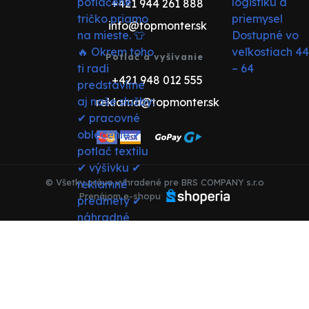
+421 944 261 888
info@topmonter.sk
Potlač a vyšívanie
+421 948 012 555
reklama@topmonter.sk
© Všetky práva vyhradené pre BRS COMPANY s.r.o
Prenájom e-shopu