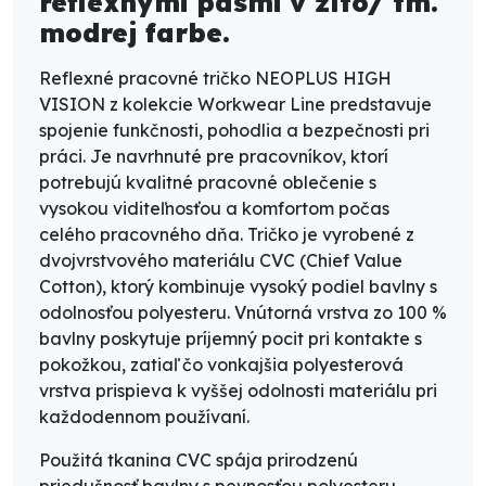
reflexnými pásmi v žlto/ tm.
modrej farbe.
Reflexné pracovné tričko NEOPLUS HIGH
VISION z kolekcie Workwear Line predstavuje
spojenie funkčnosti, pohodlia a bezpečnosti pri
práci. Je navrhnuté pre pracovníkov, ktorí
potrebujú kvalitné pracovné oblečenie s
vysokou viditeľnosťou a komfortom počas
celého pracovného dňa. Tričko je vyrobené z
dvojvrstvového materiálu CVC (Chief Value
Cotton), ktorý kombinuje vysoký podiel bavlny s
odolnosťou polyesteru. Vnútorná vrstva zo 100 %
bavlny poskytuje príjemný pocit pri kontakte s
pokožkou, zatiaľ čo vonkajšia polyesterová
vrstva prispieva k vyššej odolnosti materiálu pri
každodennom používaní.
Použitá tkanina CVC spája prirodzenú
priedušnosť bavlny s pevnosťou polyesteru.