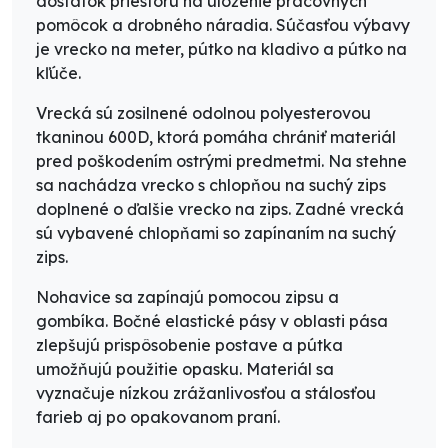
dostatok priestoru na uloženie pracovných
pomôcok a drobného náradia. Súčasťou výbavy
je vrecko na meter, pútko na kladivo a pútko na
kľúče.
Vrecká sú zosilnené odolnou polyesterovou
tkaninou 600D, ktorá pomáha chrániť materiál
pred poškodením ostrými predmetmi. Na stehne
sa nachádza vrecko s chlopňou na suchý zips
doplnené o ďalšie vrecko na zips. Zadné vrecká
sú vybavené chlopňami so zapínaním na suchý
zips.
Nohavice sa zapínajú pomocou zipsu a
gombíka. Bočné elastické pásy v oblasti pása
zlepšujú prispôsobenie postave a pútka
umožňujú použitie opasku. Materiál sa
vyznačuje nízkou zrážanlivosťou a stálosťou
farieb aj po opakovanom praní.