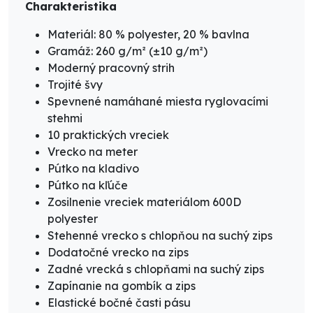
Charakteristika
Materiál: 80 % polyester, 20 % bavlna
Gramáž: 260 g/m² (±10 g/m²)
Moderný pracovný strih
Trojité švy
Spevnené namáhané miesta ryglovacími
stehmi
10 praktických vreciek
Vrecko na meter
Pútko na kladivo
Pútko na kľúče
Zosilnenie vreciek materiálom 600D
polyester
Stehenné vrecko s chlopňou na suchý zips
Dodatočné vrecko na zips
Zadné vrecká s chlopňami na suchý zips
Zapínanie na gombík a zips
Elastické bočné časti pásu