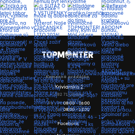
Kamenná predajňa
Krivianska 2
082 71 Lipany
Po - Pi:
08:00 - 16:00
So:
08:00 - 12:00
Facebook