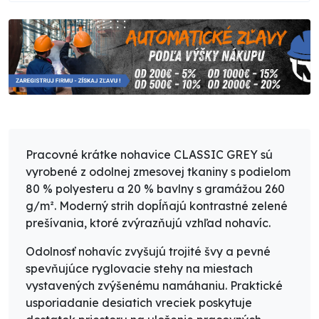
Pracovné krátke nohavice CLASSIC GREY sú
vyrobené z odolnej zmesovej tkaniny s podielom
80 % polyesteru a 20 % bavlny s gramážou 260
g/m². Moderný strih dopĺňajú kontrastné zelené
prešívania, ktoré zvýrazňujú vzhľad nohavíc.
Odolnosť nohavíc zvyšujú trojité švy a pevné
spevňujúce ryglovacie stehy na miestach
vystavených zvýšenému namáhaniu. Praktické
usporiadanie desiatich vreciek poskytuje