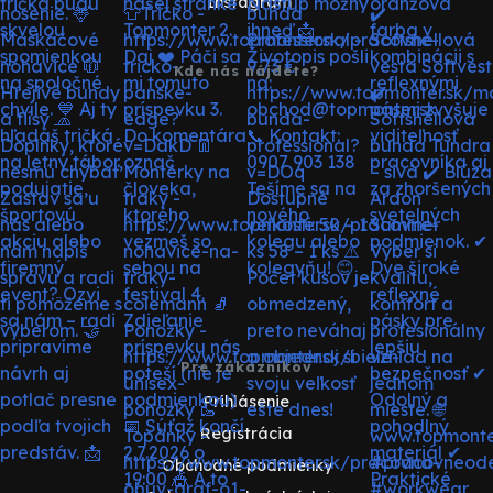
Instagram
Kde nás nájdete?
Pre zákazníkov
Prihlásenie
Registrácia
Obchodné podmienky