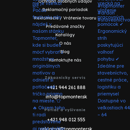
Ochrana osobných údajov
Reklamačný poriadok
Reklamácie / Vrátenie tovaru
Predávané značky
Katalógy
O nás
Blog
Kontaktujte nás
Zákaznícky servis
+421 944 261 888
info@topmonter.sk
Potlač a vyšívanie
+421 948 012 555
reklama@topmonter.sk