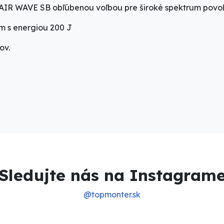
R WAVE SB obľúbenou voľbou pre široké spektrum povol
om s energiou 200 J
ov.
Sledujte nás na Instagram
@topmonter.sk