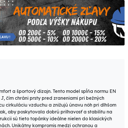
mfort a športový dizajn
. Tento model spĺňa normu
EN
, čím chráni prsty pred zraneniami pri bežných
cu cirkuláciu vzduchu a znižujú únavu nôh pri dlhšom
 tak, aby poskytovala
dobrú priľnavosť a stabilitu na
rukcii
sú tieto topánky ideálne nielen do klasických
 nohách. Unikátny kompromis medzi ochranou a