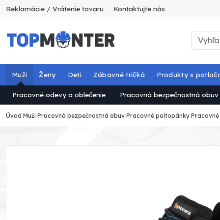
Reklamácie / Vrátenie tovaru
Kontaktujte nás
Muži
Ženy
Deti
Zábavné tričká
Produkty s potlač
Pracovné odevy a oblečenie
Pracovná bezpečnostná obuv
Úvod
Muži
Pracovná bezpečnostná obuv
Pracovné poltopánky
Pracovné