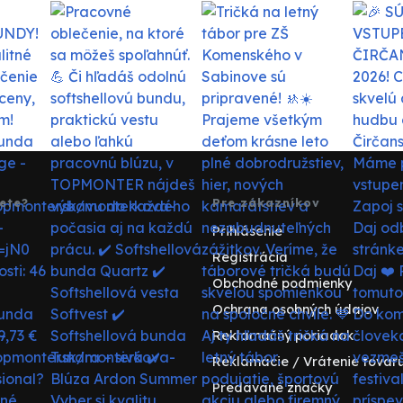
ete?
Pre zákazníkov
Prihlásenie
Registrácia
Obchodné podmienky
Ochrana osobných údajov
Reklamačný poriadok
Reklamácie / Vrátenie tovar
Predávané značky