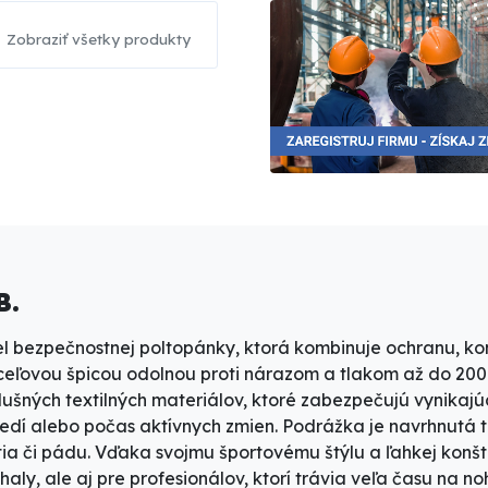
Zobraziť všetky produkty
B.
 bezpečnostnej poltopánky, ktorá kombinuje
ochranu, ko
ceľovou špicou odolnou proti nárazom a tlakom až do 200 J
dušných textilných materiálov
, ktoré zabezpečujú vynikajú
stredí alebo počas aktívnych zmien. Podrážka je navrhnutá
utia či pádu. Vďaka svojmu športovému štýlu a
ľahkej konšt
haly, ale aj pre profesionálov, ktorí trávia veľa času na