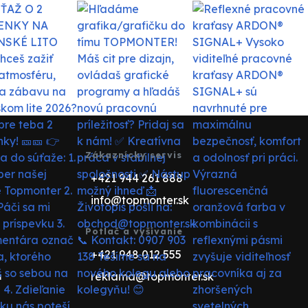
Zákaznícky servis
+421 944 261 888
info@topmonter.sk
Potlač a vyšívanie
+421 948 012 555
reklama@topmonter.sk
u