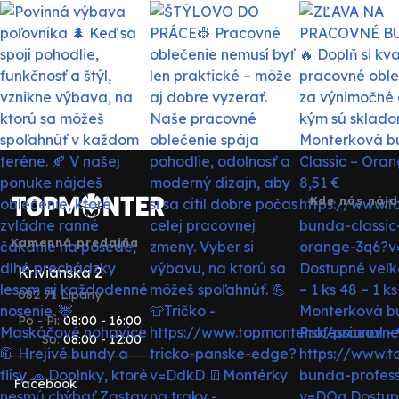
Kde nás nájd
Kamenná predajňa
Krivianska 2
082 71 Lipany
Po - Pi:
08:00 - 16:00
So:
08:00 - 12:00
Facebook