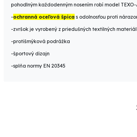
pohodlným každodenným nosením robí model TEXO-AI
-
ochranná oceľová špica
s odolnosťou proti náraz
-zvršok je vyrobený z priedušných textilných materiál
-protišmýková podrážka
-športový dizajn
-splňa normy EN 20345