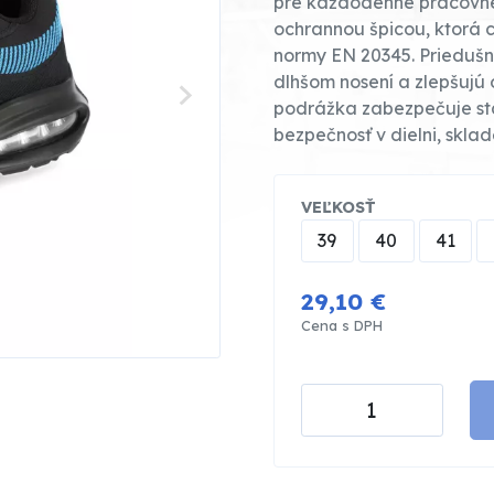
pre každodenné pracovné 
ochrannou špicou, ktorá 
normy EN 20345. Priedušný
dlhšom nosení a zlepšujú 
podrážka zabezpečuje stab
bezpečnosť v dielni, sklad
VEĽKOSŤ
39
40
41
29,10 €
Cena s DPH