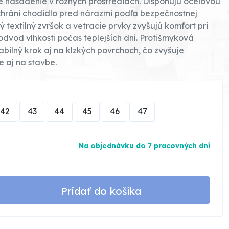
nasadenie v rôznych prostrediach. Disponujú oceľovou
chráni chodidlo pred nárazmi podľa bezpečnostnej
 textilný zvršok a vetracie prvky zvyšujú komfort pri
odvod vlhkosti počas teplejších dní. Protišmyková
ilný krok aj na klzkých povrchoch, čo zvyšuje
e aj na stavbe.
42
43
44
45
46
47
Na objednávku do 7 pracovných dní
Pridať do košíka