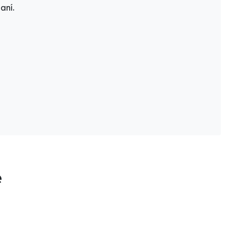
aní.
e