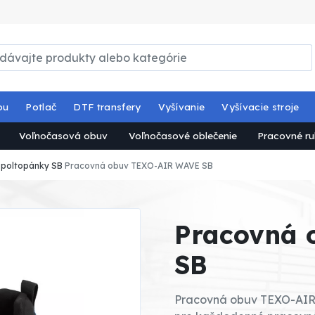
ou
Potlač
DTF transfery
Vyšívanie
Vyšívacie stroje
Voľnočasová obuv
Voľnočasové oblečenie
Pracovné ru
 poltopánky SB
Pracovná obuv TEXO-AIR WAVE SB
Pracovná 
SB
Pracovná obuv TEXO-AIR 