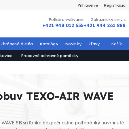
Prihlásenie
Registrácia
Potlač a vyšívanie
Zákaznícky servis
+421 948 012 555
+421 944 261 888
Chránená dielňa
Katalógy
Novinky
Zľavy
Košík
kavice
Pracovné ochranné pomôcky
obuv TEXO-AIR WAVE
WAVE SB sú ľahké bezpečnostné poltopánky navrhnuté