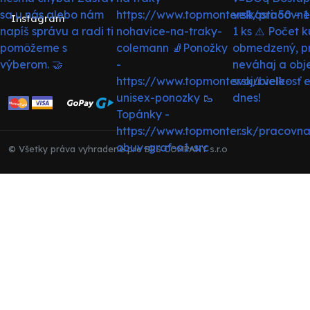
Instagram
© Všetky práva vyhradené pre BRS COMPANY s.r.o