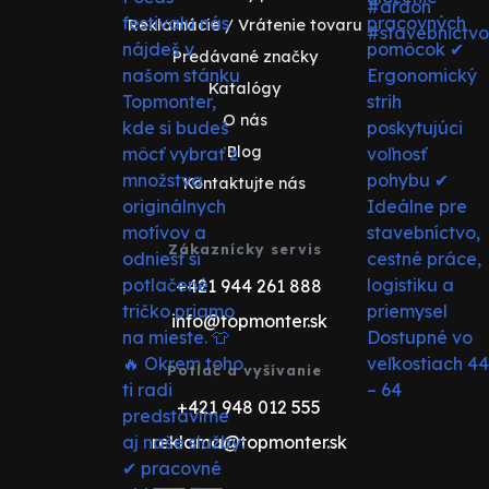
Reklamácie / Vrátenie tovaru
Predávané značky
Katalógy
O nás
Blog
Kontaktujte nás
Zákaznícky servis
+421 944 261 888
info@topmonter.sk
Potlač a vyšívanie
+421 948 012 555
reklama@topmonter.sk