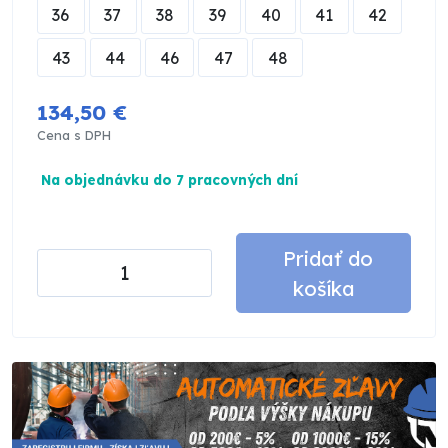
36
37
38
39
40
41
42
43
44
46
47
48
134,50 €
Cena s DPH
Na objednávku do 7 pracovných dní
Pridať do
košíka