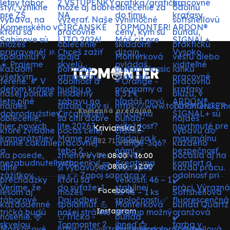
Kamenná predajňa
Krivianska 2
082 71 Lipany
Po - Pi:
08:00 - 16:00
So:
08:00 - 12:00
Facebook
Instagram