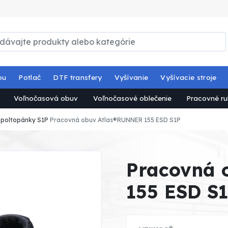
ou
Potlač
DTF transfery
Vyšívanie
Vyšívacie stroje
Voľnočasová obuv
Voľnočasové oblečenie
Pracovné ru
 poltopánky S1P
Pracovná obuv Atlas®RUNNER 155 ESD S1P
Pracovná 
155 ESD S