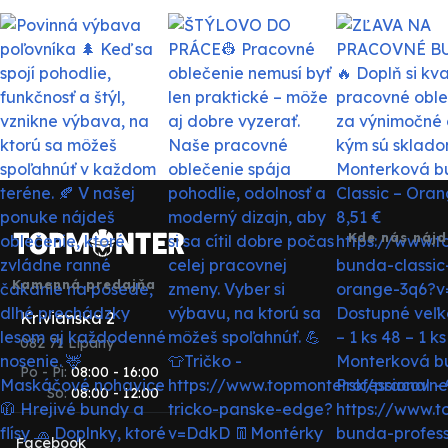
Kde nás nájd
Kamenná predajňa
Krivianska 2
082 71 Lipany
Po - Pi:
08:00 - 16:00
So:
08:00 - 12:00
Facebook