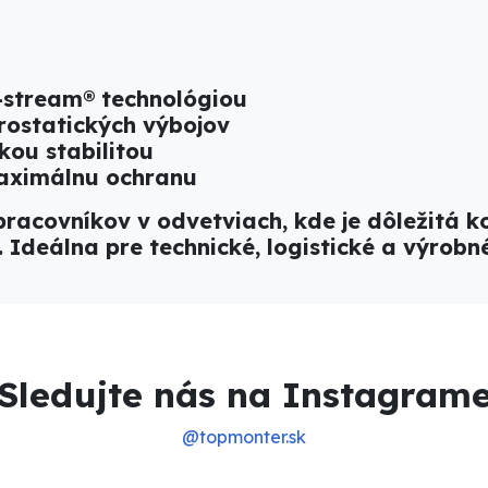
-stream® technológiou
trostatických výbojov
ou stabilitou
aximálnu ochranu
racovníkov v odvetviach, kde je dôležitá k
 Ideálna pre technické, logistické a výrobn
Sledujte nás na Instagram
@topmonter.sk