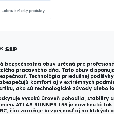
Zobraziť všetky produkty
® S1P
á bezpečnostná obuv určená pre profesionál
elého pracovného dňa. Táto obuv disponuje 
 bezpečnosť. Technológia priedušnej podšívk
zabezpečujú komfort aj v extrémnych podm
tatiku, ako sú technologické závody alebo lo
tuje vysokú úroveň pohodlia, stability a 
mien. ATLAS RUNNER 155 je navrhnutá tak, 
C, čím zaručuje bezpečnosť aj na klzkých 