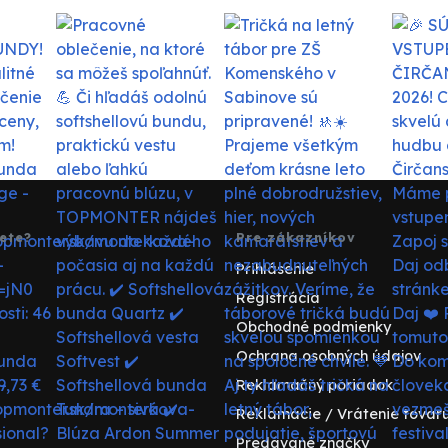
ete?
Pre zákazníkov
Prihlásenie
Registrácia
Obchodné podmienky
Ochrana osobných údajov
Reklamačný poriadok
Reklamácie / Vrátenie tovar
Predávané značky