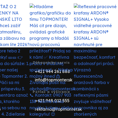
Zákaznícky servis
+421 944 261 888
info@topmonter.sk
Potlač a vyšívanie
+421 948 012 555
reklama@topmonter.sk
u