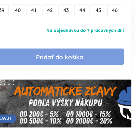
39
40
41
42
43
44
45
46
Na objednávku do 7 pracovných dní
Pridať do košíka