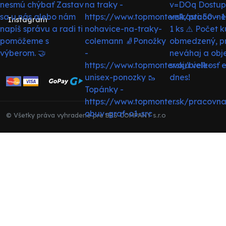
Instagram
© Všetky práva vyhradené pre BRS COMPANY s.r.o