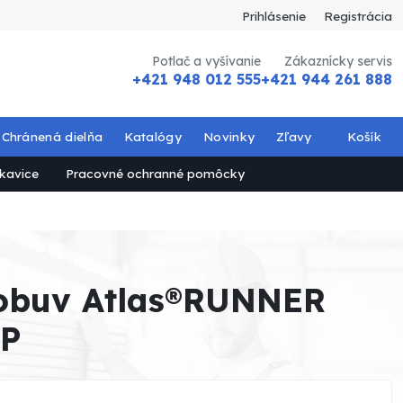
Prihlásenie
Registrácia
Potlač a vyšívanie
Zákaznícky servis
+421 948 012 555
+421 944 261 888
Chránená dielňa
Katalógy
Novinky
Zľavy
Košík
kavice
Pracovné ochranné pomôcky
obuv Atlas®RUNNER
1P