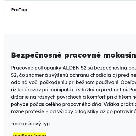
ProTop
Bezpečnosné pracovné mokasíny
Pracovné poltopánky ALDEN S2
sú bezpečnostná obuv
S2
, čo znamená zvýšenú ochranu chodidla aj pred ne
odolná voči poškodeniu pri bežnom používaní. Oceľo
riziko úrazov pri manipulácii s ťažkými predmetmi. 
držanie na rôznych povrchoch a komfort pri dlhšom 
pohybe počas celého pracovného dňa. Vďaka praktic
rôzne profesie – od výroby a logistiky až po potraviná
-mokasínový typ
-
oceľová špica