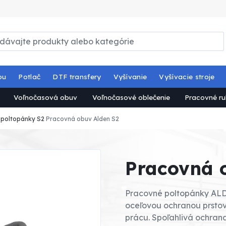
ou
Potlač
DTF transfery
Vyšívanie
Vyšívacie stroje
Voľnočasová obuv
Voľnočasové oblečenie
Pracovné ru
 poltopánky S2
Pracovná obuv Alden S2
Pracovná 
Pracovné poltopánky ALD
oceľovou ochranou prstov
prácu. Spoľahlivá ochran