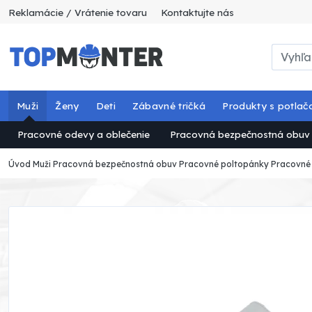
Reklamácie / Vrátenie tovaru
Kontaktujte nás
Muži
Ženy
Deti
Zábavné tričká
Produkty s potlač
Pracovné odevy a oblečenie
Pracovná bezpečnostná obuv
Úvod
Muži
Pracovná bezpečnostná obuv
Pracovné poltopánky
Pracovné