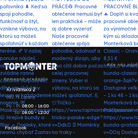
Kde nás nájd
Kamenná predajňa
Krivianska 2
082 71 Lipany
Po - Pi:
08:00 - 16:00
So:
08:00 - 12:00
Facebook