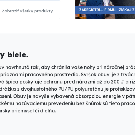
Zobraziť všetky produkty
 biele.
 navrhnutá tak, aby chránila vaše nohy pri náročnej prá
priazňami pracovného prostredia. Svršok obuvi je z trvác
vá špica poskytuje
ochranu pred nárazmi až do 200 J
a ri
Podrážka z dvojhustotného
PU/PU polyuretánu
je
protisklzo
nosení. Obuv je navyše vybavená
absorpciou energie v pätn
kému nazúvaciemu prevedeniu bez šnúrok sú tieto praco
rsky priemysel či dielňu.