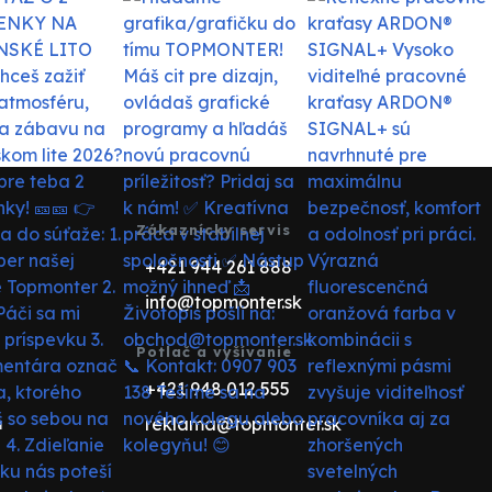
Zákaznícky servis
+421 944 261 888
info@topmonter.sk
Potlač a vyšívanie
+421 948 012 555
reklama@topmonter.sk
u