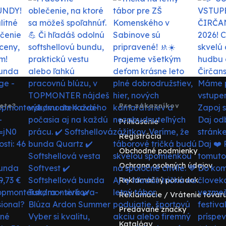
ete?
Pre zákazníkov
Prihlásenie
Registrácia
Obchodné podmienky
Ochrana osobných údajov
Reklamačný poriadok
Reklamácie / Vrátenie tovar
Predávané značky
Katalógy