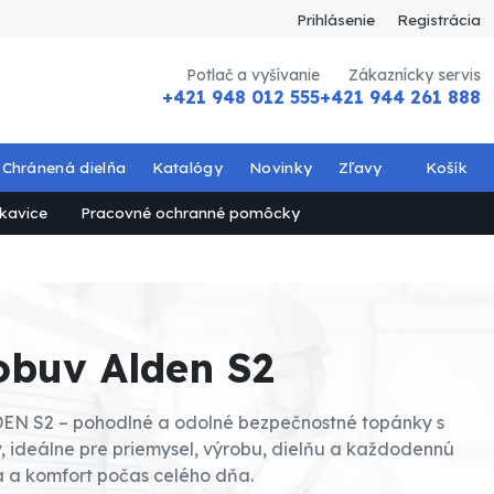
Prihlásenie
Registrácia
Potlač a vyšívanie
Zákaznícky servis
+421 948 012 555
+421 944 261 888
Chránená dielňa
Katalógy
Novinky
Zľavy
Košík
kavice
Pracovné ochranné pomôcky
obuv Alden S2
EN S2 – pohodlné a odolné bezpečnostné topánky s
, ideálne pre priemysel, výrobu, dielňu a každodennú
a a komfort počas celého dňa.