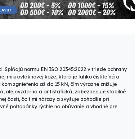
ci. Spĺňajú normu
EN ISO 20345:2022
v triede ochrany
nej
mikrovláknovej kože
, ktorá je ľahko čistiteľná a
zikom zgnieťenia až do 15 kN, čím výrazne znižuje
vá, olejovzdorná a antistatická
, zabezpečuje stabilné
ej časti
, čo tlmí nárazy a zvyšuje pohodlie pri
vné poltopánky rýchle na obúvanie a vhodné pre