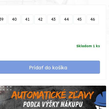
39
40
41
42
43
44
45
46
Skladom 1 ks
Pridať do košíka