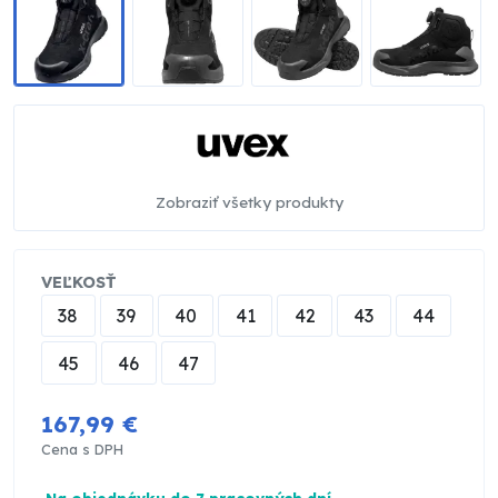
Zobraziť všetky produkty
VEĽKOSŤ
38
39
40
41
42
43
44
45
46
47
167,99 €
Cena s DPH