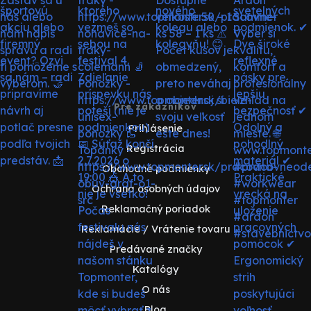
Pre zákazníkov
Prihlásenie
Registrácia
Obchodné podmienky
Ochrana osobných údajov
Reklamačný poriadok
Reklamácie / Vrátenie tovaru
Predávané značky
Katalógy
O nás
Blog