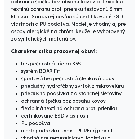
ochrannú špičku bez obsahu kovov a flexibilnú
textilnú ochranu proti prieniku testovanú 3 mm
klincom. Samozrejmosťou sú certifikované ESD
vlastnosti a PU podošva. Model je vhodný aj pre
osoby alergické na chróm, keďže je vyhotovený
zo syntetických materiálov.
Charakteristika pracovnej obuvi:
bezpečnostná trieda S3S
systém BOA® Fit
športová bezpečnostná členková obuv
priedušný hydrofóbny zvršok z mikrovelúru
priedušná podšívka z dištančnej sieťoviny
ochranná špička bez obsahu kovov
flexibilná textilná ochrana proti prieniku
certifikované ESD vlastnosti
PU podošva
medzipodrážka uvex i-PUREnrj planet
vhodná pre remeselníctvo, logistiku a