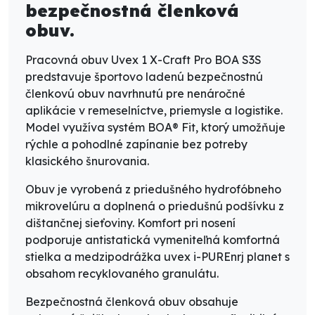
bezpečnostná členková
obuv.
Pracovná obuv Uvex 1 X-Craft Pro BOA S3S
predstavuje športovo ladenú bezpečnostnú
členkovú obuv navrhnutú pre nenáročné
aplikácie v remeselníctve, priemysle a logistike.
Model využíva systém BOA® Fit, ktorý umožňuje
rýchle a pohodlné zapínanie bez potreby
klasického šnurovania.
Obuv je vyrobená z priedušného hydrofóbneho
mikrovelúru a doplnená o priedušnú podšívku z
dištančnej sieťoviny. Komfort pri nosení
podporuje antistatická vymeniteľná komfortná
stielka a medzipodrážka uvex i-PUREnrj planet s
obsahom recyklovaného granulátu.
Bezpečnostná členková obuv obsahuje