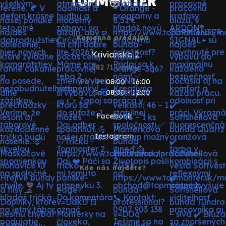
Kamenná predajňa
Krivianska 2
082 71 Lipany
Po - Pi:
08:00 - 16:00
So:
08:00 - 12:00
Facebook
Instagram
Kde nás nájdete?