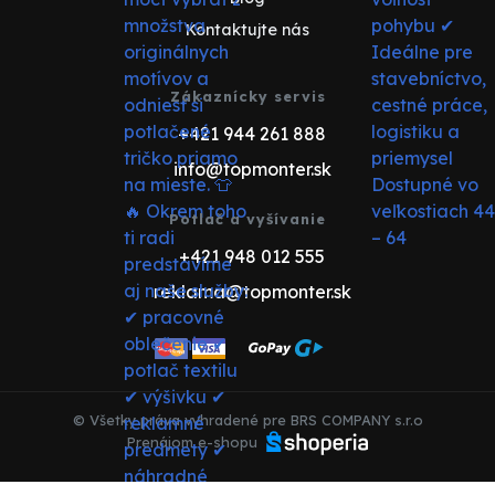
Kontaktujte nás
Zákaznícky servis
+421 944 261 888
info@topmonter.sk
Potlač a vyšívanie
+421 948 012 555
reklama@topmonter.sk
© Všetky práva vyhradené pre BRS COMPANY s.r.o
Prenájom e-shopu