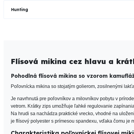
Hunting
Flísová mikina cez hlavu a krát
Pohodlná flísová mikina so vzorom kamufláž
Poľovnícka mikina so stojatým golierom, zosilnenými lakťa
Je navrhnutá pre poľovníkov a milovníkov pobytu v prírode
vetrom. Krátky zips umožňuje ľahké regulovanie zapínania
Na hrudi sa nachádza praktické vrecko, vhodné na uloženi
je flísový polyester s prímesou spandexu, vďaka čomu je 
Charakteristika poľovníckej flísovej mik