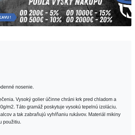
dodenné nosenie.
čenia. Vysoký golier účinne chráni krk pred chladom a
0g/m2. Táto gramáž poskytuje vysokú tepelnú izoláciu.
alcov a tak zabraňujú vyhŕňaniu rukávov. Materiál mikiny
 použitiu.