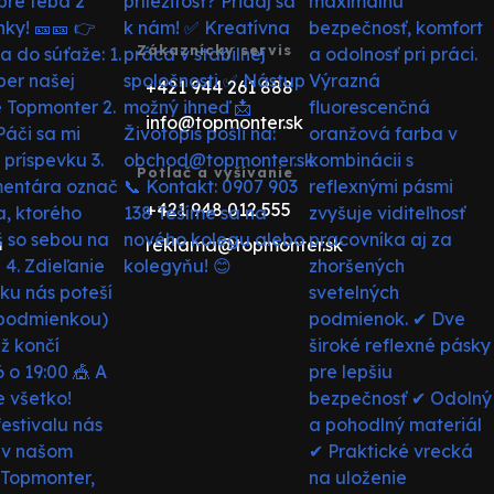
Zákaznícky servis
+421 944 261 888
info@topmonter.sk
Potlač a vyšívanie
+421 948 012 555
reklama@topmonter.sk
u