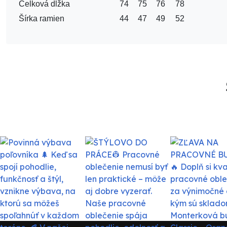
Celková dĺžka
74
75
76
78
Šírka ramien
44
47
49
52