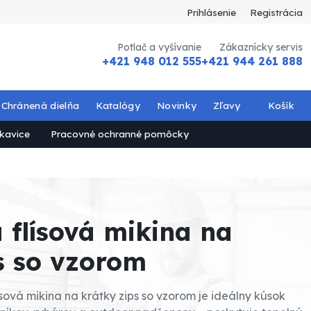
Prihlásenie
Registrácia
Potlač a vyšívanie
Zákaznícky servis
+421 948 012 555
+421 944 261 888
Chránená dielňa
Katalógy
Novinky
Zľavy
Košík
kavice
Pracovné ochranné pomôcky
 flísová mikina na
s so vzorom
ísová mikina na krátky zips so vzorom je ideálny kúsok