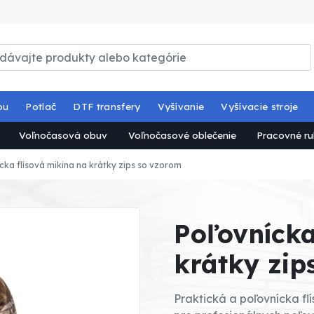
ou
Potlač
DTF transfery
Vyšívanie
Vyšívacie stroje
Voľnočasová obuv
Voľnočasové oblečenie
Pracovné ru
cka flísová mikina na krátky zips so vzorom
Poľovnícka
krátky zip
Praktická a poľovnícka fl