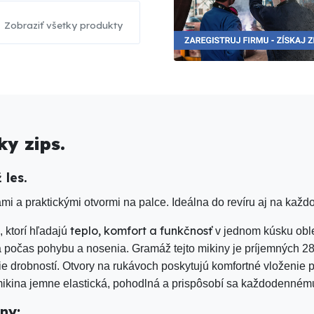
Zobraziť všetky produkty
ky zips.
 les.
mi a praktickými otvormi na palce. Ideálna do revíru aj na kaž
teplo, komfort a funkčnosť
, ktorí hľadajú
v jednom kúsku oble
 počas pohybu a nosenia. Gramáž tejto mikiny je príjemných 28
e drobností. Otvory na rukávoch poskytujú komfortné vloženie p
mikina jemne elastická, pohodlná a prispôsobí sa každodennému
iny: