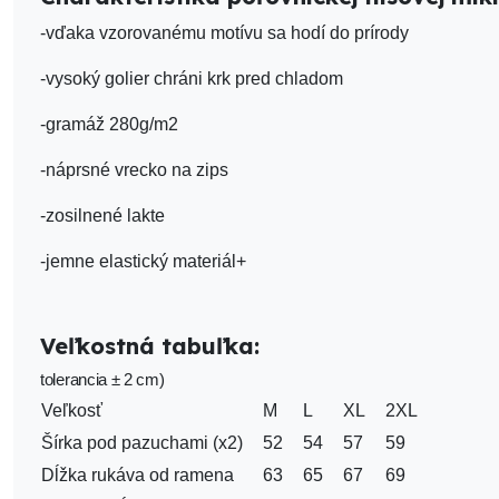
-vďaka vzorovanému motívu sa hodí do prírody
-vysoký golier chráni krk pred chladom
-gramáž 280g/m2
-náprsné vrecko na zips
-zosilnené lakte
-jemne elastický materiál+
Veľkostná tabuľka:
tolerancia ± 2 cm)
Veľkosť
M
L
XL
2XL
Šírka pod pazuchami (x2)
52
54
57
59
Dĺžka rukáva od ramena
63
65
67
69