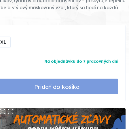
vníkov, rybárov a outdoor nadšencov – poskytuje tepelnú
hybe a štýlový maskovaný vzor, ktorý sa hodí na každú
XXL
Na objednávku do 7 pracovných dní
Pridať do košíka