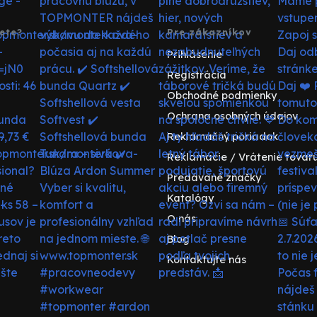
ete?
Pre zákazníkov
Prihlásenie
Registrácia
Obchodné podmienky
Ochrana osobných údajov
Reklamačný poriadok
Reklamácie / Vrátenie tovar
Predávané značky
Katalógy
O nás
Blog
Kontaktujte nás