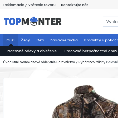
Reklamácie / Vrátenie tovaru
Kontaktujte nás
Muži
Ženy
Deti
Zábavné tričká
Produkty s potlač
Pracovné odevy a oblečenie
Pracovná bezpečnostná obuv
Úvod
Muži
Voľnočasové oblečenie
Poľovníctvo / Rybárstvo
Mikiny
Poľovní