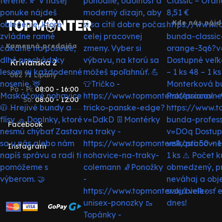
Kde nás nájd
Kamenná predajňa
Krivianska 2
082 71 Lipany
Po - Pi:
08:00 - 16:00
So:
08:00 - 12:00
Facebook
Instagram