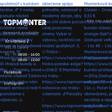
Kde nás nájd
Kamenná predajňa
Krivianska 2
082 71 Lipany
Po - Pi:
08:00 - 16:00
So:
08:00 - 12:00
Facebook
Instagram