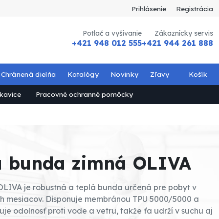
Prihlásenie
Registrácia
Potlač a vyšívanie
Zákaznícky servis
+421 948 012 555
+421 944 261 888
Chránená dielňa
Katalógy
Novinky
Zľavy
Košík
kavice
Pracovné ochranné pomôcky
a bunda zimná OLIVA
LIVA je robustná a teplá bunda určená pre pobyt v
ích mesiacov. Disponuje membránou TPU 5000/5000 a
je odolnosť proti vode a vetru, takže ťa udrží v suchu aj