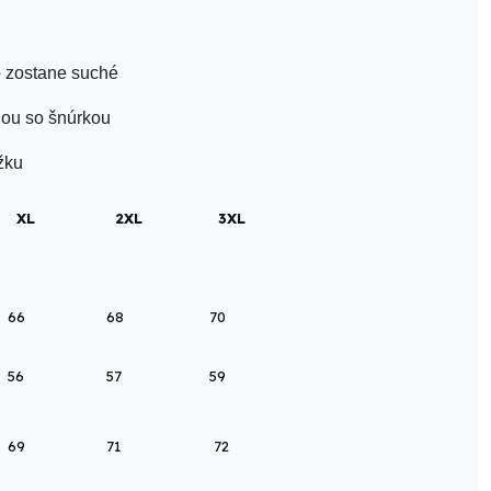
ko zostane suché
ou so šnúrkou
žku
XL
2XL
3XL
66
68
70
56
57
59
69
71
72