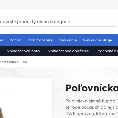
ou
Potlač
DTF transfery
Vyšívanie
Vyšívacie stroje
Voľnočasová obuv
Voľnočasové oblečenie
Pracovné ru
unda zimná OLIVA
Poľovníck
Poľovnícka zimná bunda O
prírode počas chladnejš
DWR úpravou, ktorá zaisťu