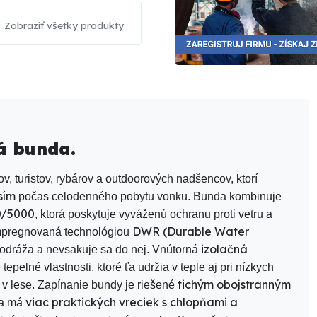
Zobraziť všetky produkty
ná bunda.
v, turistov, rybárov a outdoorových nadšencov, ktorí
sím
počas celodenného pobytu vonku. Bunda kombinuje
0/5000
, ktorá poskytuje vyváženú ochranu proti vetru a
DWR (Durable Water
impregnovaná technológiou
izolačná
 odráža a nevsakuje sa do nej. Vnútorná
pelné vlastnosti, ktoré ťa udržia v teple aj pri nízkych
tichým obojstranným
e v lese. Zapínanie bundy je riešené
viac praktických vreciek s chlopňami a
nda má