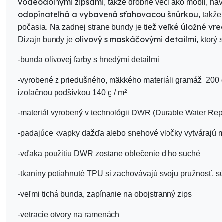
vodeodolnými zipsami
, takže drobné veci ako mobil, na
odopínateľná a vybavená sťahovacou šnúrkou
, takž
veľké úložné vr
počasia. Na zadnej strane bundy je tiež
olivový s maskáčovými detailmi
Dizajn bundy je
, ktorý
-bunda olivovej farby s hnedými detailmi
-vyrobené z priedušného, ​​mäkkého materiáli gramáž 2
izolačnou podšívkou 140 g / m²
-materiál vyrobený v technológii DWR (Durable Water Re
-padajúce kvapky dažďa alebo snehové vločky vytvárajú m
-vďaka použitiu DWR zostane oblečenie dlho suché
-tkaniny potiahnuté TPU si zachovávajú svoju pružnosť, 
-veľmi tichá bunda, zapínanie na obojstranný zips
-vetracie otvory na ramenách