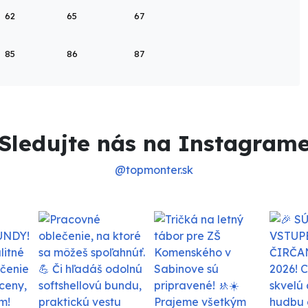
62
65
67
85
86
87
Sledujte nás na Instagram
@topmonter.sk