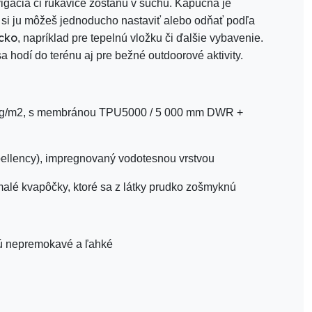
vigácia či rukavice zostanú v suchu. Kapucňa je
e si ju môžeš jednoducho nastaviť alebo odňať podľa
ecko
, napríklad pre tepelnú vložku či ďalšie vybavenie.
 sa hodí do terénu aj pre bežné outdoorové aktivity.
00 g/m2, s membránou TPU5000 / 5 000 mm DWR +
pellency), impregnovaný vodotesnou vrstvou
alé kvapôčky, ktoré sa z látky prudko zošmyknú
sú nepremokavé a ľahké