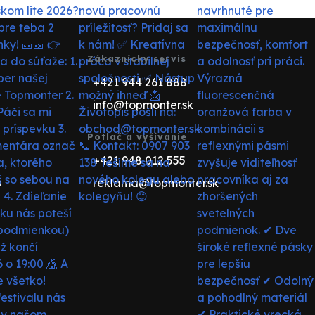
Zákaznícky servis
+421 944 261 888
info@topmonter.sk
Potlač a vyšívanie
+421 948 012 555
reklama@topmonter.sk
u