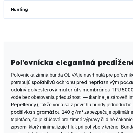
Hunting
Poľovnícka elegantná predĺže
Poľovnícka zimná bunda OLIVA
je navrhnutá pre poľovníko
spoľahlivú ochranu pred nepriaznivým poča
potrebujú
odolný polyesterový materiál s membránou TPU 500
vode bez obetovania priedušnosti — tkanina je zároveň 
Repellency)
, takže voda sa z povrchu bundy jednoducho
podšívka s gramážou 140 g/m²
zabezpečuje optimálne te
teplotách, čo je kľúčové pre zimné výpravy či dlhé čakani
zipsom
, ktorý minimalizuje hluk pri pohybe v teréne. Bu