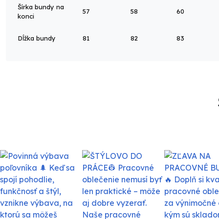
Šírka bundy na
57
58
60
konci
Dĺžka bundy
81
82
83