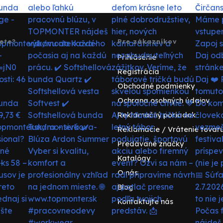
ete?
Pre zákazníkov
Prihlásenie
Registrácia
Obchodné podmienky
Ochrana osobných údajov
Reklamačný poriadok
Reklamácie / Vrátenie tovar
Predávané značky
Katalógy
O nás
Blog
Kontaktujte nás