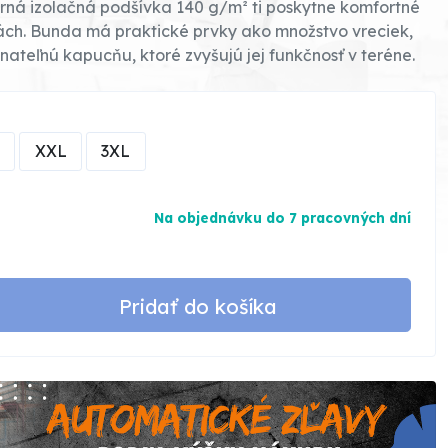
torná izolačná podšívka 140 g/m² ti poskytne komfortné
otách. Bunda má praktické prvky ako množstvo vreciek,
ateľnú kapucňu, ktoré zvyšujú jej funkčnosť v teréne.
XXL
3XL
Na objednávku do 7 pracovných dní
Pridať do košíka