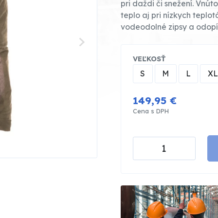
pri daždi či snežení. Vnú
teplo aj pri nízkych tepl
vodeodolné zipsy a odopín
VEĽKOSŤ
S
M
L
XL
149,95 €
Cena s DPH