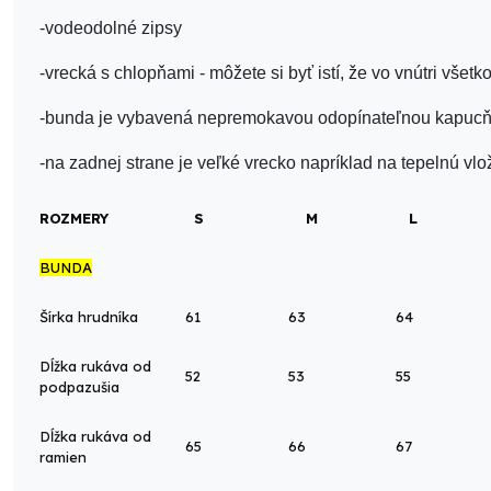
-vodeodolné zipsy
-vrecká s chlopňami - môžete si byť istí, že vo vnútri všet
-bunda je vybavená nepremokavou odopínateľnou kapucň
-na zadnej strane je veľké vrecko napríklad na tepelnú vlo
ROZMERY
S
M
L
BUNDA
Šírka hrudníka
61
63
64
Dĺžka rukáva od
52
53
55
podpazušia
Dĺžka rukáva od
65
66
67
ramien