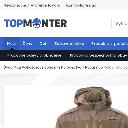
Reklamácie / Vrátenie tovaru
Kontaktujte nás
Muži
Ženy
Deti
Zábavné tričká
Produkty s potlač
Pracovné odevy a oblečenie
Pracovná bezpečnostná obuv
Úvod
Muži
Voľnočasové oblečenie
Poľovníctvo / Rybárstvo
Poľovnícka b