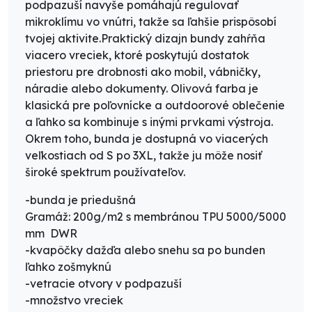
podpazuší navyše pomáhajú regulovať
mikroklímu vo vnútri, takže sa ľahšie prispôsobí
tvojej aktivite.Praktický dizajn bundy zahŕňa
viacero vreciek
, ktoré poskytujú dostatok
priestoru pre drobnosti ako mobil, vábničky,
náradie alebo dokumenty. Olivová farba je
klasická pre poľovnícke a outdoorové oblečenie
a ľahko sa kombinuje s inými prvkami výstroja.
Okrem toho, bunda je dostupná vo viacerých
veľkostiach od S po 3XL, takže ju môže nosiť
široké spektrum používateľov.
-bunda je priedušná
Gramáž: 200g/m2 s membránou TPU 5000/5000
mm DWR
-kvapôčky dažďa alebo snehu sa po bunden
ľahko zošmyknú
-vetracie otvory v podpazuší
-množstvo vreciek