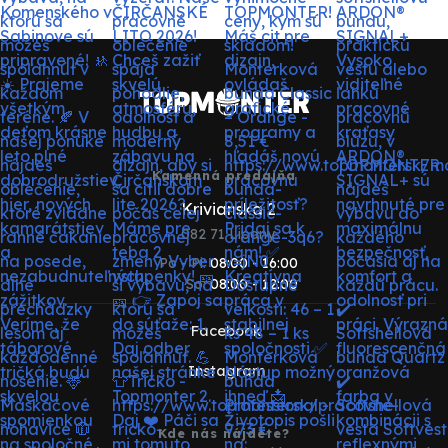
Kamenná predajňa
Krivianska 2
082 71 Lipany
Po - Pi:
08:00 - 16:00
So:
08:00 - 12:00
Facebook
Instagram
Kde nás nájdete?