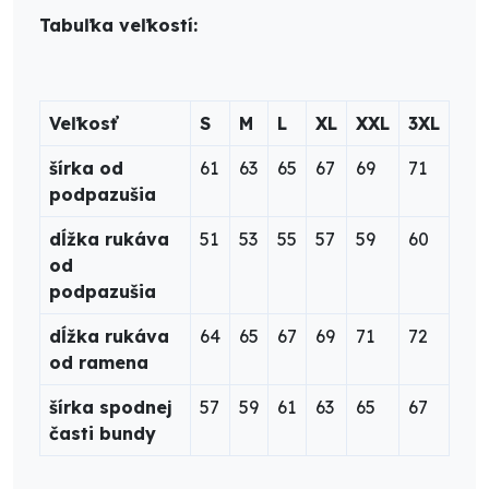
Tabuľka veľkostí:
Veľkosť
S
M
L
XL
XXL
3XL
šírka od
61
63
65
67
69
71
podpazušia
dĺžka rukáva
51
53
55
57
59
60
od
podpazušia
dĺžka rukáva
64
65
67
69
71
72
od ramena
šírka spodnej
57
59
61
63
65
67
časti bundy