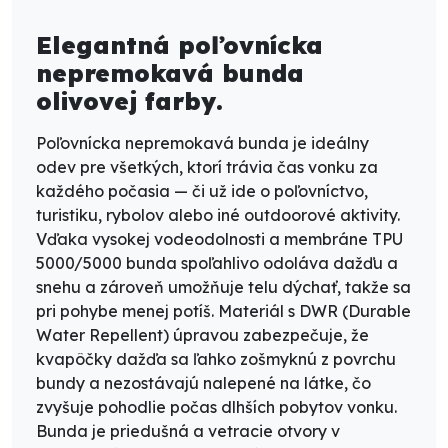
Elegantná poľovnícka
nepremokavá bunda
olivovej farby.
Poľovnícka nepremokavá bunda
je ideálny
odev pre všetkých, ktorí trávia čas vonku za
každého počasia — či už ide o poľovníctvo,
turistiku, rybolov alebo iné outdoorové aktivity.
Vďaka vysokej vodeodolnosti a
membráne TPU
5000/5000
bunda spoľahlivo odoláva dažďu a
snehu a zároveň umožňuje telu dýchať, takže sa
pri pohybe menej potíš. Materiál s DWR (Durable
Water Repellent) úpravou zabezpečuje, že
kvapôčky dažďa sa ľahko zošmyknú z povrchu
bundy a nezostávajú nalepené na látke, čo
zvyšuje pohodlie počas dlhších pobytov vonku.
Bunda je priedušná a vetracie otvory v