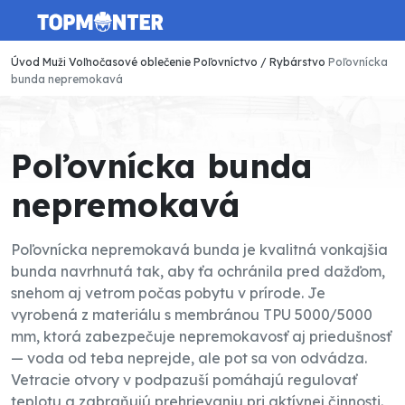
Úvod
Muži
Voľnočasové oblečenie
Poľovníctvo / Rybárstvo
Poľovnícka
bunda nepremokavá
Poľovnícka bunda
nepremokavá
Poľovnícka nepremokavá bunda je kvalitná vonkajšia
bunda navrhnutá tak, aby ťa ochránila pred dažďom,
snehom aj vetrom počas pobytu v prírode. Je
vyrobená z materiálu s membránou TPU 5000/5000
mm, ktorá zabezpečuje nepremokavosť aj priedušnosť
— voda od teba neprejde, ale pot sa von odvádza.
Vetracie otvory v podpazuší pomáhajú regulovať
teplotu a zabraňujú prehrievaniu pri aktívnej činnosti.