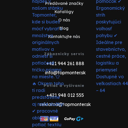
Predávané značky
Katalógy
O nás
Blog
Kontaktujte nás
Zákaznícky servis
+421 944 261 888
info@topmonter.sk
Potlač a vyšívanie
+421 948 012 555
reklama@topmonter.sk