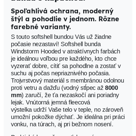
Spoľahlivá ochrana, moderný
štýl a pohodlie v jednom. Rôzne
farebné varianty.
S touto softshell bundou Vás už žiadne
počasie nezastaví!
Softshell bunda
Windstorm
Hooded
v atraktívnych farbách
je ideálnou voľbou pre každého, kto chce
vyzerať dobre, cítiť sa pohodlne a zostať v
suchu aj počas nepriaznivého počasia.
Trojvrstvový materiál s membránou odolnou
proti vetru a dažďu (vodný stĺpec až
8000
mm
) zaručí, že ťa nezaskočí ani poriadny
lejak. Vnútorná
jemná fleecová
výstelka
udrží Vaše telo v teple, no zároveň
umožní pokožke dýchať. Je ideálna pri práci
vonku, na túrach, aj pri bežnom nosení.