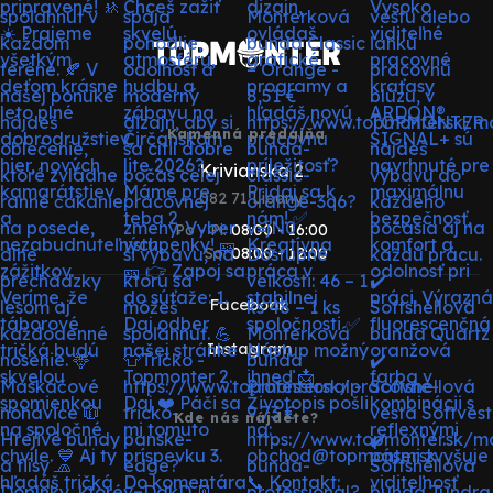
Kamenná predajňa
Krivianska 2
082 71 Lipany
Po - Pi:
08:00 - 16:00
So:
08:00 - 12:00
Facebook
Instagram
Kde nás nájdete?