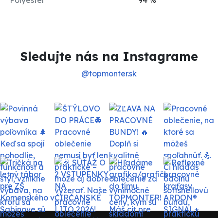
Polyester
94
%
Sledujte nás na Instagrame
@topmonter.sk