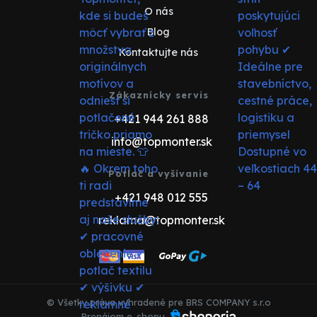
O nás
Blog
Kontaktujte nás
Zákaznícky servis
+421 944 261 888
info@topmonter.sk
Potlač a vyšívanie
+421 948 012 555
reklama@topmonter.sk
© Všetky práva vyhradené pre BRS COMPANY s.r.o
Prenájom e-shopu