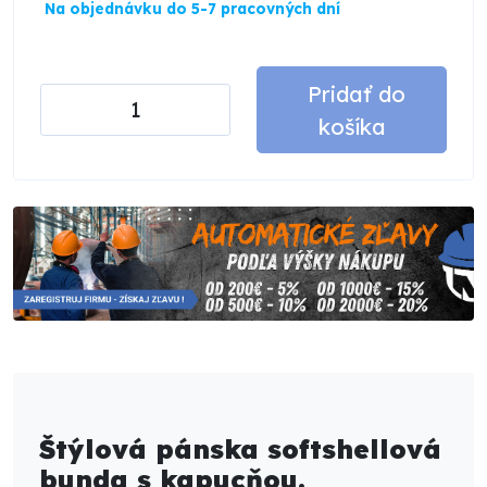
Na objednávku do 5-7 pracovných dní
Pridať do
košíka
Štýlová pánska softshellová
bunda s kapucňou.