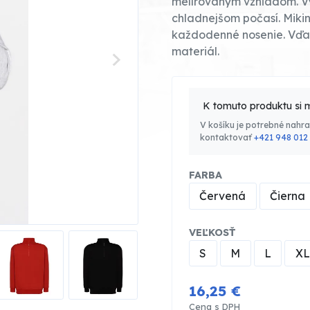
melírovaným vzhľadom. Vy
chladnejšom počasí. Mikin
každodenné nosenie. Vďa
materiál.
K tomuto produktu si 
V košíku je potrebné nahr
kontaktovať
+421 948 012
FARBA
Červená
Čierna
VEĽKOSŤ
S
M
L
XL
16,25 €
Cena s DPH