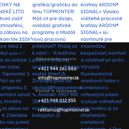
Zákaznícky servis
+421 944 261 888
info@topmonter.sk
Potlač a vyšívanie
+421 948 012 555
reklama@topmonter.sk
u