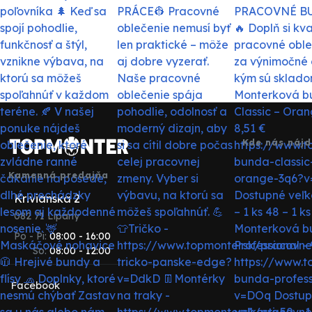
Kde nás nájd
Kamenná predajňa
Krivianska 2
082 71 Lipany
Po - Pi:
08:00 - 16:00
So:
08:00 - 12:00
Facebook