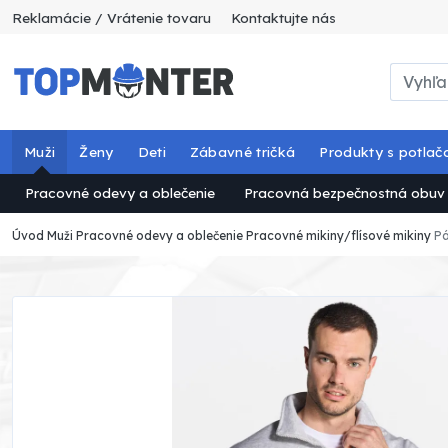
Reklamácie / Vrátenie tovaru
Kontaktujte nás
Muži
Ženy
Deti
Zábavné tričká
Produkty s potlač
Pracovné odevy a oblečenie
Pracovná bezpečnostná obuv
Úvod
Muži
Pracovné odevy a oblečenie
Pracovné mikiny/flísové mikiny
Pá