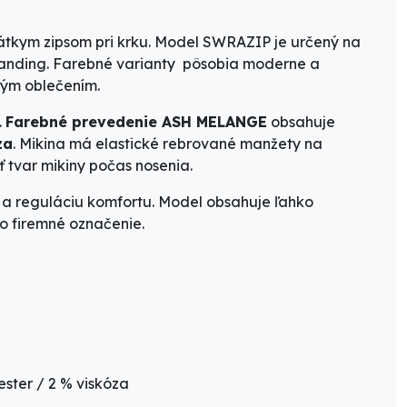
rátkym zipsom pri krku. Model SWRAZIP je určený na
randing. Farebné varianty pôsobia moderne a
vým oblečením.
.
Farebné prevedenie ASH MELANGE
obsahuje
za
. Mikina má elastické rebrované manžety na
tvar mikiny počas nosenia.
 a reguláciu komfortu. Model obsahuje ľahko
bo firemné označenie.
ster / 2 % viskóza