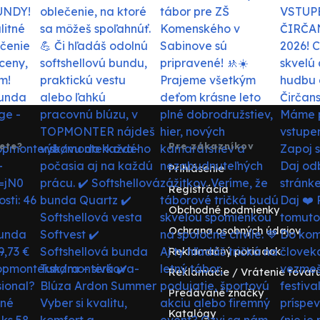
ete?
Pre zákazníkov
Prihlásenie
Registrácia
Obchodné podmienky
Ochrana osobných údajov
Reklamačný poriadok
Reklamácie / Vrátenie tovar
Predávané značky
Katalógy