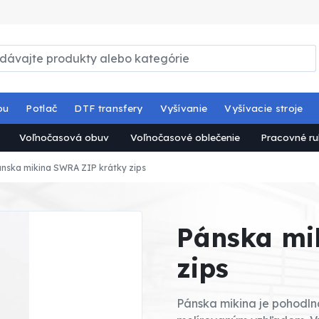
ou
Potlač
DTF transfery
Vyšívanie
Vyšívacie stroje
Voľnočasová obuv
Voľnočasové oblečenie
Pracovné ru
nska mikina SWRA ZIP krátky zips
Pánska mi
zips
Pánska mikina je pohodln