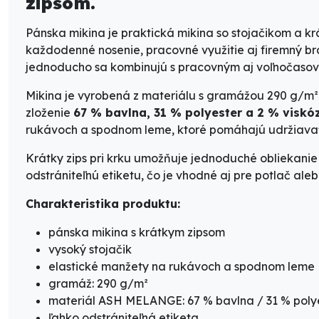
zipsom.
Pánska mikina je praktická mikina so stojačikom a k
každodenné nosenie, pracovné využitie aj firemný b
jednoducho sa kombinujú s pracovným aj voľnočaso
Mikina je vyrobená z materiálu s gramážou 290 g/m²
zloženie
67 % bavlna, 31 % polyester a 2 % viskó
rukávoch a spodnom leme, ktoré pomáhajú udržiavať 
Krátky zips pri krku umožňuje jednoduché obliekanie
odstrániteľnú etiketu, čo je vhodné aj pre potlač ale
Charakteristika produktu:
pánska mikina s krátkym zipsom
vysoký stojačik
elastické manžety na rukávoch a spodnom leme
gramáž: 290 g/m²
materiál ASH MELANGE: 67 % bavlna / 31 % polye
ľahko odstrániteľná etiketa