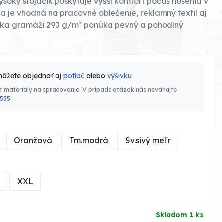
soký stojačik poskytuje vyšší komfort počas nosenia v
a je vhodná na pracovné oblečenie, reklamný textil aj
ka gramáži 290 g/m² ponúka pevný a pohodlný
môžete objednať aj
potlač
alebo
výšivku
ať materiály na spracovanie. V prípade otázok nás neváhajte
 555
Oranžová
Tm.modrá
Sv.sivý melír
XXL
Skladom 1 ks