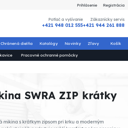
Prihlásenie
Registrácia
Potlač a vyšívanie
Zákaznícky servis
+421 948 012 555
+421 944 261 888
Chránená dielňa
Katalógy
Novinky
Zľavy
Košík
kavice
Pracovné ochranné pomôcky
kina SWRA ZIP krátky
á mikina s krátkym zipsom pri krku a moderným