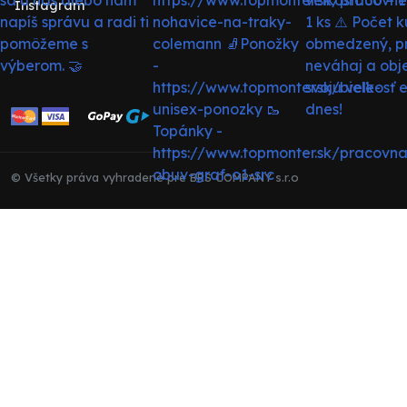
Instagram
© Všetky práva vyhradené pre BRS COMPANY s.r.o