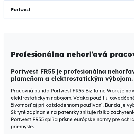
Portwest
Profesionálna nehorľavá prac
Portwest FR55 je profesionálna nehorľ
plameňom a elektrostatickým výbojom. 
Pracovná bunda
Portwest FR55 Bizflame Work
je nav
elektrostatickým nábojom
. Vďaka použitiu osvedčen
životnosť aj pri každodennom používaní. Bunda je 
Skryté zapínanie na patentky
znižuje riziko zachyten
Portwest FR55 spĺňa prísne európske normy pre och
priemysle
.