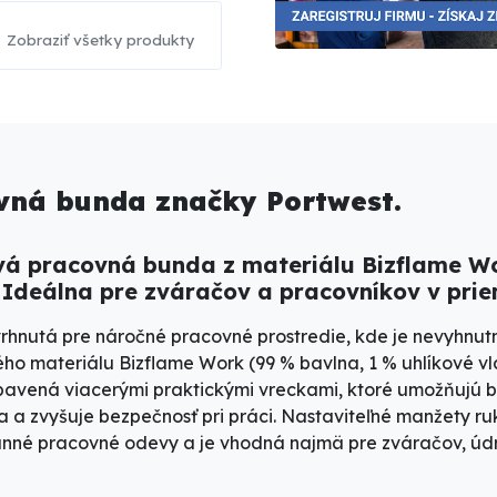
Zobraziť všetky produkty
ovná bunda značky Portwest.
avá pracovná bunda z materiálu Bizflame Wo
Ideálna pre zváračov a pracovníkov v prie
rhnutá pre náročné pracovné prostredie, kde je nevyhnut
ého materiálu
Bizflame Work (99 % bavlna, 1 % uhlíkové v
vybavená
viacerými praktickými vreckami
, ktoré umožňujú 
ia a zvyšuje bezpečnosť pri práci. Nastaviteľné manžety r
ranné pracovné odevy a je vhodná najmä pre
zváračov, údr