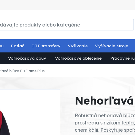
ou
Potlač
DTF transfery
Vyšívanie
Vyšívacie stroje
Voľnočasová obuv
Voľnočasové oblečenie
Pracovné ru
ľavá blúza BizFlame Plus
Nehorľavá 
Robustná nehorľavá blúza
prostredia s rizikom tepl
chemikálií. Poskytuje spo