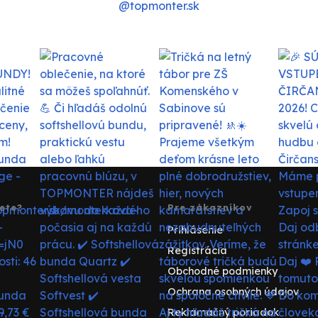
@topmonter.sk
ete?
Pre zákazníkov
Prihlásenie
Registrácia
Obchodné podmienky
Ochrana osobných údajov
Reklamačný poriadok