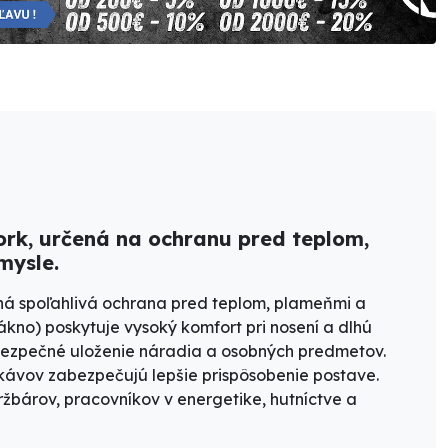
rk, určená na ochranu pred teplom,
mysle.
ná spoľahlivá ochrana pred
teplom, plameňmi a
lákno)
poskytuje vysoký komfort pri nosení a dlhú
bezpečné uloženie náradia a osobných predmetov.
ukávov zabezpečujú lepšie prispôsobenie postave.
žbárov, pracovníkov v energetike, hutníctve a