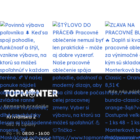
Kde nás nájd
Kamenná predajňa
Krivianska 2
082 71 Lipany
Po - Pi:
08:00 - 16:00