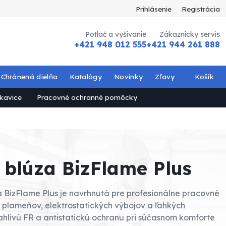
Prihlásenie
Registrácia
Potlač a vyšívanie
Zákaznícky servis
+421 948 012 555
+421 944 261 888
Chránená dielňa
Katalógy
Novinky
Zľavy
Košík
kavice
Pracovné ochranné pomôcky
blúza BizFlame Plus
 BizFlame Plus je navrhnutá pre profesionálne pracovné
a, plameňov, elektrostatických výbojov a ľahkých
ľahlivú FR a antistatickú ochranu pri súčasnom komforte