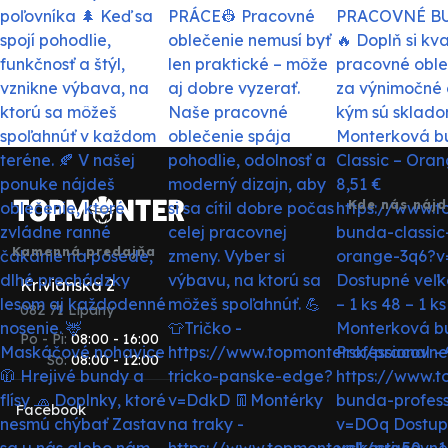
Kde nás nájd
Kamenná predajňa
Krivianska 2
082 71 Lipany
Po - Pi:
08:00 - 16:00
So:
08:00 - 12:00
Facebook