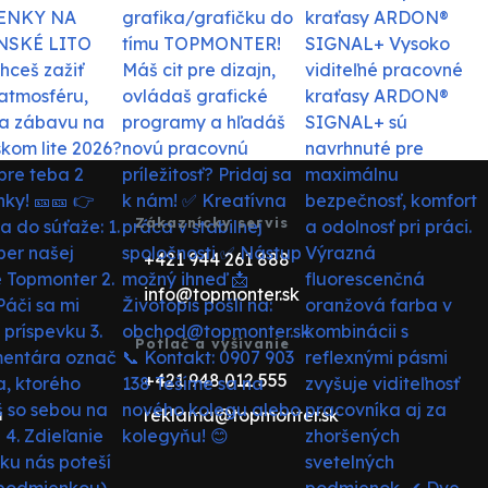
Zákaznícky servis
+421 944 261 888
info@topmonter.sk
Potlač a vyšívanie
+421 948 012 555
reklama@topmonter.sk
u