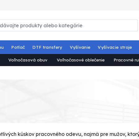
ou
Potlač
DTF transfery
Vyšívanie
Vyšívacie stroje
Voľnočasová obuv
Voľnočasové oblečenie
Pracovné ru
tlivých kúskov pracovného odevu, najmä pre mužov, ktorý s