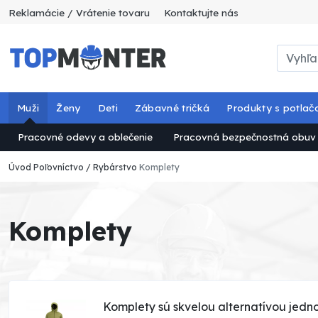
Reklamácie / Vrátenie tovaru
Kontaktujte nás
Muži
Ženy
Deti
Zábavné tričká
Produkty s potlač
Pracovné odevy a oblečenie
Pracovná bezpečnostná obuv
Úvod
Poľovníctvo / Rybárstvo
Komplety
Komplety
Komplety sú skvelou alternatívou jedno