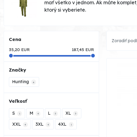
mať všetko v jednom. Ak máte komplet,
ktorý si vyberiete.
Cena
Zoradiť pod
35,20
EUR
187,45
EUR
Značky
Hunting
4
Veľkosť
S
M
L
XL
1
4
3
3
XXL
3XL
4XL
4
4
1