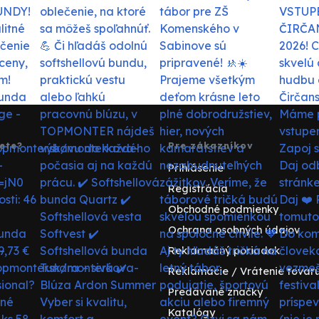
ete?
Pre zákazníkov
Prihlásenie
Registrácia
Obchodné podmienky
Ochrana osobných údajov
Reklamačný poriadok
Reklamácie / Vrátenie tovar
Predávané značky
Katalógy