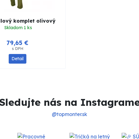
llový komplet olivový
Skladom 1 ks
79,65 €
s DPH
Detail
Sledujte nás na Instagram
@topmonter.sk