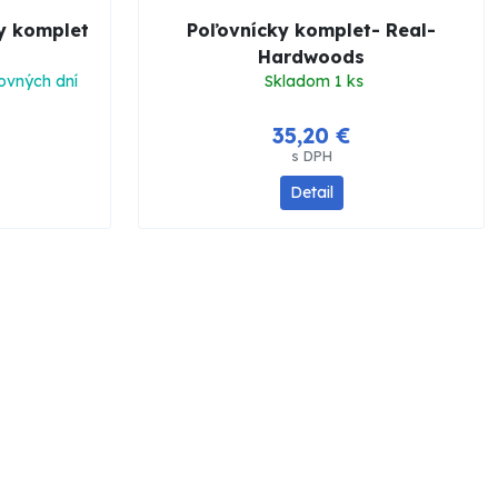
y komplet
Poľovnícky komplet- Real-
Hardwoods
ovných dní
Skladom 1 ks
35,20 €
s DPH
Detail