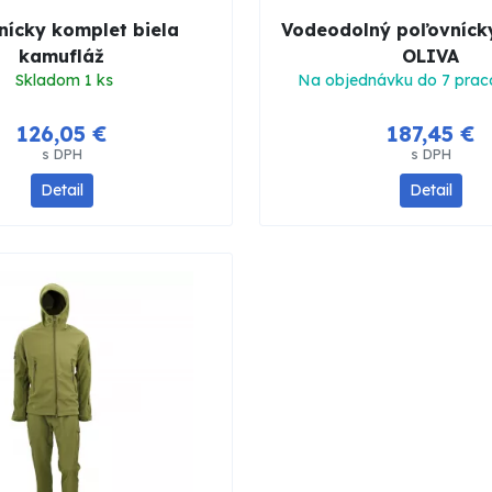
nícky komplet biela
Vodeodolný poľovníck
kamufláž
OLIVA
Skladom 1 ks
Na objednávku do 7 prac
126,05 €
187,45 €
s DPH
s DPH
Detail
Detail