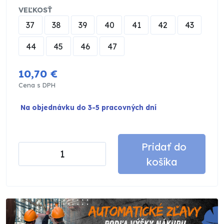
VEĽKOSŤ
37
38
39
40
41
42
43
44
45
46
47
10,70 €
Cena s DPH
Na objednávku do 3-5 pracovných dní
Pridať do
košíka