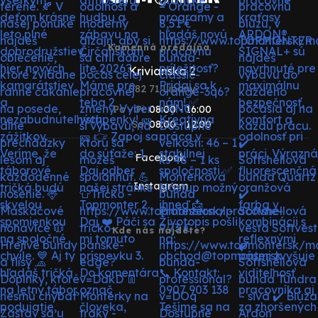
Kamenná predajňa
Krivianska 2
082 71 Lipany
Po - Pi:
08:00 - 16:00
So:
08:00 - 12:00
Facebook
Instagram
Kde nás nájdete?