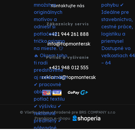
Kontaktujte nás
Zákaznícky servis
+421 944 261 888
info@topmonter.sk
Potlač a vyšívanie
+421 948 012 555
reklama@topmonter.sk
© Všetky práva vyhradené pre BRS COMPANY s.r.o
Prenájom e-shopu