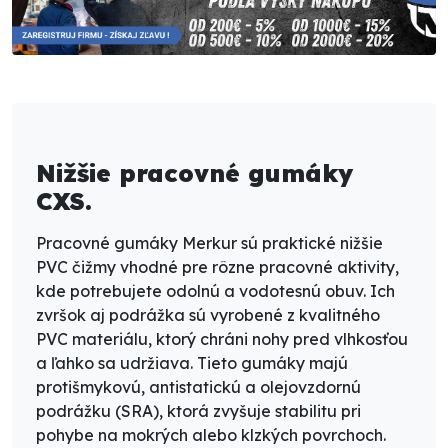
Nižšie pracovné gumáky
CXS.
Pracovné
gumáky Merkur
sú praktické nižšie
PVC čižmy vhodné pre rôzne pracovné aktivity,
kde potrebujete
odolnú a vodotesnú obuv
. Ich
zvršok aj podrážka sú vyrobené z kvalitného
PVC materiálu
, ktorý chráni nohy pred vlhkosťou
a ľahko sa udržiava. Tieto gumáky majú
protišmykovú, antistatickú a olejovzdornú
podrážku (SRA)
, ktorá zvyšuje stabilitu pri
pohybe na mokrých alebo klzkých povrchoch.