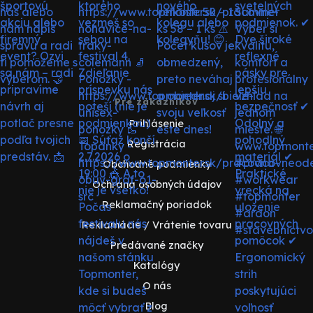
Pre zákazníkov
Prihlásenie
Registrácia
Obchodné podmienky
Ochrana osobných údajov
Reklamačný poriadok
Reklamácie / Vrátenie tovaru
Predávané značky
Katalógy
O nás
Blog