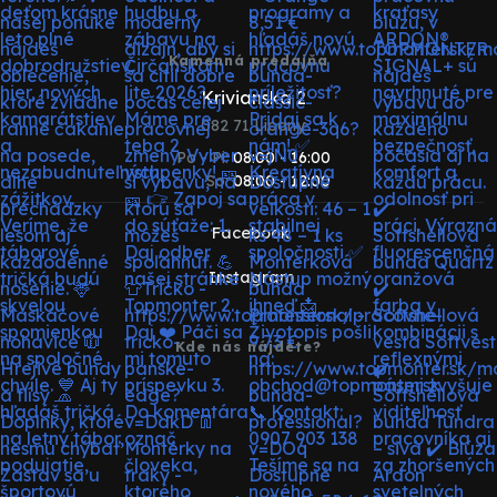
Kamenná predajňa
Krivianska 2
082 71 Lipany
Po - Pi:
08:00 - 16:00
So:
08:00 - 12:00
Facebook
Instagram
Kde nás nájdete?