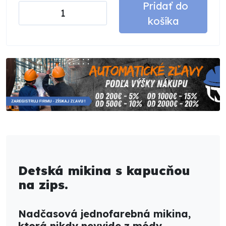
Pridať do
košíka
Detská mikina s kapucňou
na zips.
Nadčasová jednofarebná mikina,
ktorá nikdy nevyjde z módy.