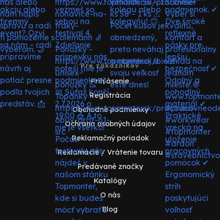
Pre zákazníkov
Prihlásenie
Registrácia
Obchodné podmienky
Ochrana osobných údajov
Reklamačný poriadok
Reklamácie / Vrátenie tovaru
Predávané značky
Katalógy
O nás
Blog