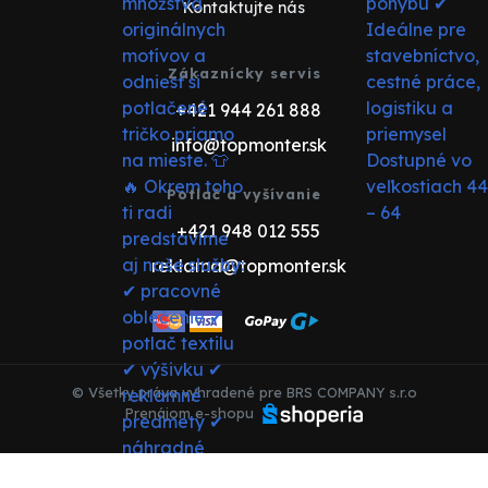
Kontaktujte nás
Zákaznícky servis
+421 944 261 888
info@topmonter.sk
Potlač a vyšívanie
+421 948 012 555
reklama@topmonter.sk
© Všetky práva vyhradené pre BRS COMPANY s.r.o
Prenájom e-shopu