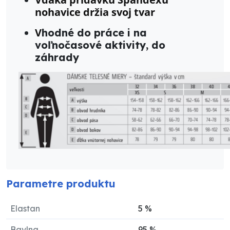
nohavice držia svoj tvar
V
hodné do práce i na
voľnočasové aktivity, do
záhrady
Parametre produktu
Elastan
5
%
Bavlna
95
%