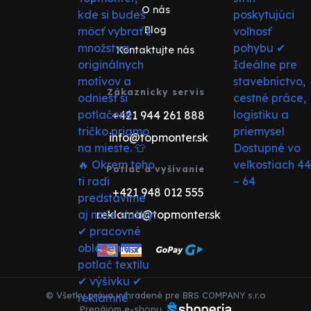
O nás
Blog
Kontaktujte nás
Zákaznícky servis
+421 944 261 888
info@topmonter.sk
Potlač a vyšívanie
+421 948 012 555
reklama@topmonter.sk
© Všetky práva vyhradené pre BRS COMPANY s.r.o
Prenájom e-shopu