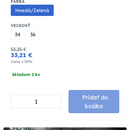
FARBA
Hnedá/Zelená
VEĽKOSŤ
34
36
55,35 €
33,21 €
Cena s DPH
Skladom 2 ks
Pridať do
košíka