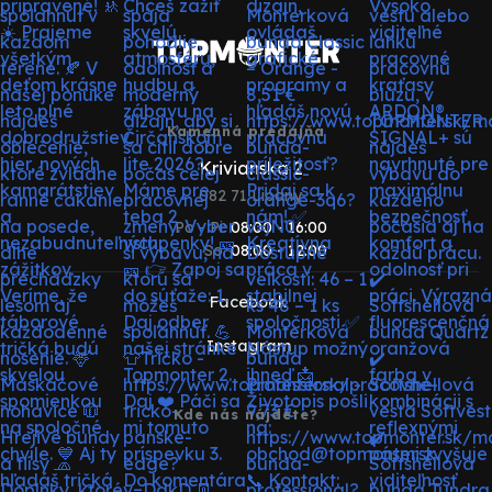
Kamenná predajňa
Krivianska 2
082 71 Lipany
Po - Pi:
08:00 - 16:00
So:
08:00 - 12:00
Facebook
Instagram
Kde nás nájdete?