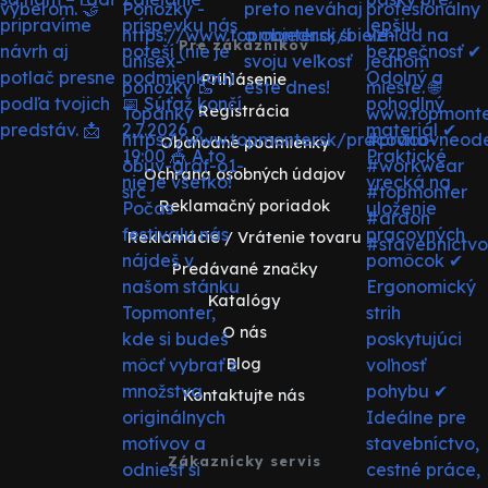
Pre zákazníkov
Prihlásenie
Registrácia
Obchodné podmienky
Ochrana osobných údajov
Reklamačný poriadok
Reklamácie / Vrátenie tovaru
Predávané značky
Katalógy
O nás
Blog
Kontaktujte nás
Zákaznícky servis