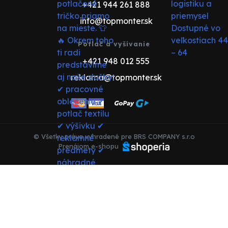
+421 944 261 888
info@topmonter.sk
Potlač a vyšívanie
+421 948 012 555
reklama@topmonter.sk
© Všetky práva vyhradené pre BRS COMPANY s.r.o
Prenájom e-shopu