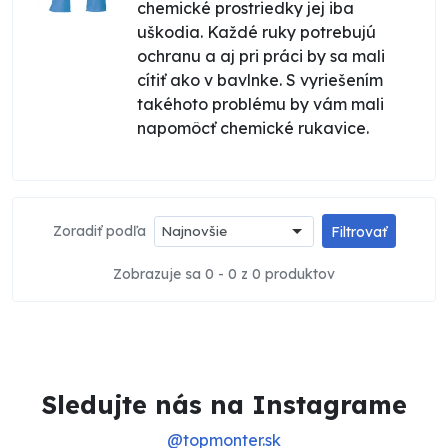
chemické prostriedky jej iba
uškodia. Každé ruky potrebujú
ochranu a aj pri práci by sa mali
cítiť ako v bavlnke. S vyriešením
takéhoto problému by vám mali
napomôcť chemické rukavice.
Zoradiť podľa
Najnovšie
Filtrovať
Zobrazuje sa 0 - 0 z 0 produktov
Sledujte nás na Instagrame
@topmonter.sk