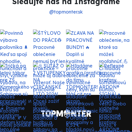
Sledujte nás na Instagrame
@topmonter.sk