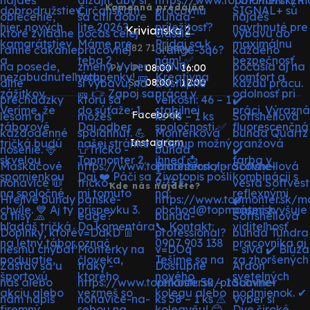
Kamenná predajňa
Krivianska 2
082 71 Lipany
Po - Pi:
08:00 - 16:00
So:
08:00 - 12:00
Facebook
Instagram
Kde nás nájdete?