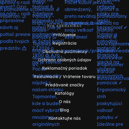
Pre zákazníkov
Prihlásenie
Registrácia
Obchodné podmienky
Ochrana osobných údajov
Reklamačný poriadok
Reklamácie / Vrátenie tovaru
Predávané značky
Katalógy
O nás
Blog
Kontaktujte nás