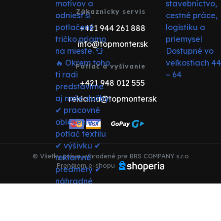
Zákaznícky servis
+421 944 261 888
info@topmonter.sk
Potlač a vyšívanie
+421 948 012 555
reklama@topmonter.sk
© Všetky práva vyhradené pre BRS COMPANY s.r.o
Prenájom e-shopu